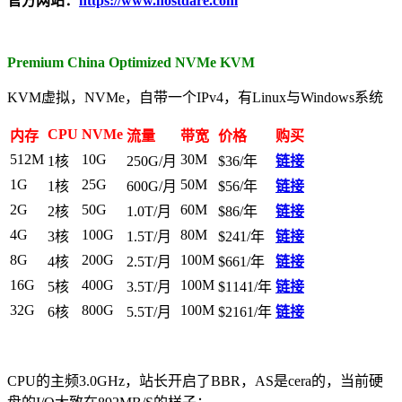
官方网站：
https://www.hostdare.com
Premium China Optimized NVMe KVM
KVM虚拟，NVMe，自带一个IPv4，有Linux与Windows系统
CPU
NVMe
内存
流量
带宽
价格
购买
512M
10G
30M
1核
250G/月
$36/年
链接
1G
25G
50M
1核
600G/月
$56/年
链接
2G
50G
60M
2核
1.0T/月
$86/年
链接
4G
100G
80M
3核
1.5T/月
$241/年
链接
8G
200G
100M
4核
2.5T/月
$661/年
链接
16G
400G
100M
5核
3.5T/月
$1141/年
链接
32G
800G
100M
6核
5.5T/月
$2161/年
链接
CPU的主频3.0GHz，站长开启了BBR，AS是cera的，当前硬