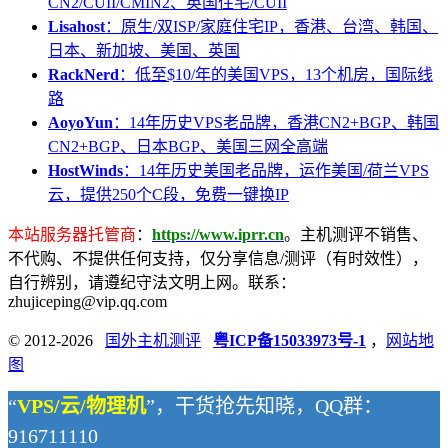
CN2/CUII/CMIN2、英国住宅/CUII
Lisahost
：原生/双ISP/家庭住宅IP，香港、台湾、韩国、
日本、新加坡、美国、英国
RackNerd
：低至$10/年的美国VPS，13个机房，国际线
路
AoyoYun
：14年历史VPS老品牌，香港CN2+BGP、韩国
CN2+BGP、日本BGP、美国三网全高端
HostWinds
：14年历史美国老品牌，运作美国/荷兰VPS
云，提供250个C段，免费一键换IP
本站服务器托管商
：
https://www.iprr.cn
。主机测评不销售、
不代购、不提供任何支持，仅分享信息/测评（有时效性），
自行辨别，请遵纪守法文明上网。联系：
zhujiceping@vip.qq.com
© 2012-2026
国外主机测评
粤ICP备15033973号-1
，
网站地
图
“
VPS/云/物理机
”，干货抢先知晓，QQ群：
916711110