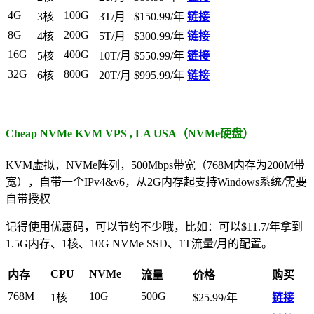
4G
100G
3核
3T/月
$150.99/年
链接
8G
200G
4核
5T/月
$300.99/年
链接
16G
400G
5核
10T/月
$550.99/年
链接
32G
800G
6核
20T/月
$995.99/年
链接
Cheap NVMe KVM VPS , LA USA（NVMe硬盘）
KVM虚拟，NVMe阵列，500Mbps带宽（768M内存为200M带
宽），自带一个IPv4&v6，从2G内存起支持Windows系统/需要
自带授权
记得使用优惠码，可以节约不少哦，比如：可以$11.7/年拿到
1.5G内存、1核、10G NVMe SSD、1T流量/月的配置。
CPU
NVMe
内存
流量
价格
购买
768M
10G
500G
1核
$25.99/年
链接