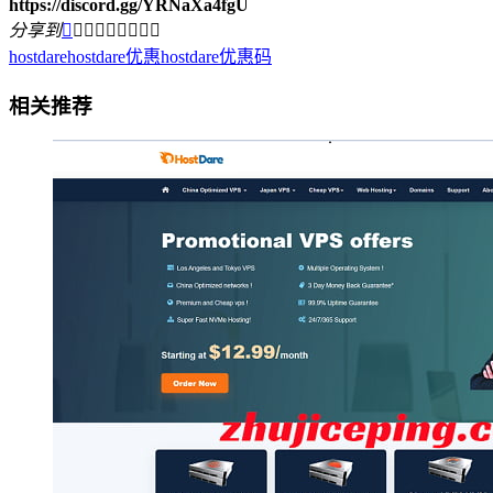
https://discord.gg/YRNaXa4fgU
分享到









hostdare
hostdare优惠
hostdare优惠码
相关推荐