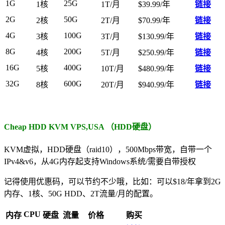
1G
25G
1核
1T/月
$39.99/年
链接
2G
50G
2核
2T/月
$70.99/年
链接
4G
100G
3核
3T/月
$130.99/年
链接
8G
200G
4核
5T/月
$250.99/年
链接
16G
400G
5核
10T/月
$480.99/年
链接
32G
600G
8核
20T/月
$940.99/年
链接
Cheap HDD KVM VPS,USA （HDD硬盘）
KVM虚拟，HDD硬盘（raid10），500Mbps带宽，自带一个
IPv4&v6，从4G内存起支持Windows系统/需要自带授权
记得使用优惠码，可以节约不少哦，比如：可以$18/年拿到2G
内存、1核、50G HDD、2T流量/月的配置。
CPU
内存
硬盘
流量
价格
购买