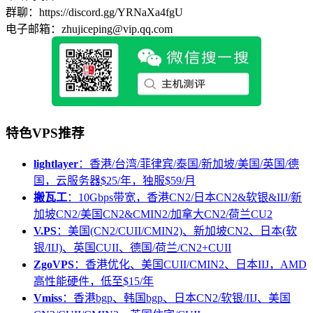
群聊：https://discord.gg/YRNaXa4fgU
电子邮箱：zhujiceping@vip.qq.com
特色VPS推荐
lightlayer
：香港/台湾/菲律宾/泰国/新加坡/美国/英国/德
国，云服务器$25/年，独服$59/月
搬瓦工
：10Gbps带宽，香港CN2/日本CN2&软银&IIJ/新
加坡CN2/美国CN2&CMIN2/加拿大CN2/荷兰CU2
V.PS
：美国(CN2/CUII/CMIN2)、新加坡CN2、日本(软
银/IIJ)、英国CUII、德国/荷兰/CN2+CUII
ZgoVPS
：香港优化、美国CUII/CMIN2、日本IIJ，AMD
高性能硬件，低至$15/年
Vmiss
：香港bgp、韩国bgp、日本CN2/软银/IIJ、美国