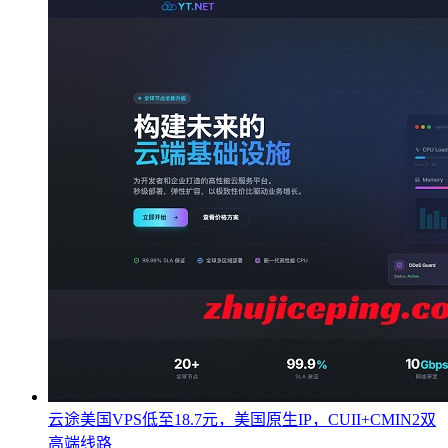
云途美国VPS低至18.7元，美国原生IP，CUII+CMIN2双
高端线路