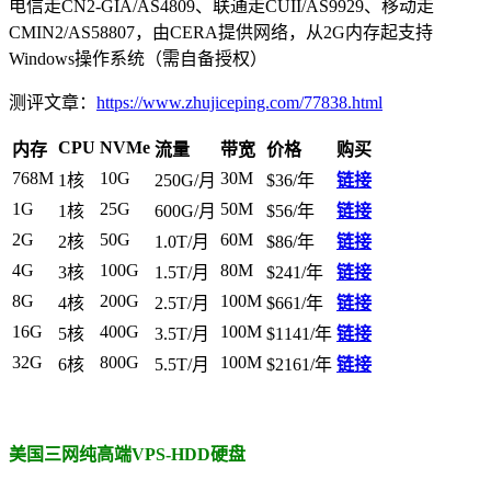
电信走CN2-GIA/AS4809、联通走CUII/AS9929、移动走
CMIN2/AS58807，由CERA提供网络，从2G内存起支持
Windows操作系统（需自备授权）
测评文章：
https://www.zhujiceping.com/77838.html
CPU
NVMe
内存
流量
带宽
价格
购买
768M
10G
30M
1核
250G/月
$36/年
链接
1G
25G
50M
1核
600G/月
$56/年
链接
2G
50G
60M
2核
1.0T/月
$86/年
链接
4G
100G
80M
3核
1.5T/月
$241/年
链接
8G
200G
100M
4核
2.5T/月
$661/年
链接
16G
400G
100M
5核
3.5T/月
$1141/年
链接
32G
800G
100M
6核
5.5T/月
$2161/年
链接
美国三网纯高端VPS-HDD硬盘