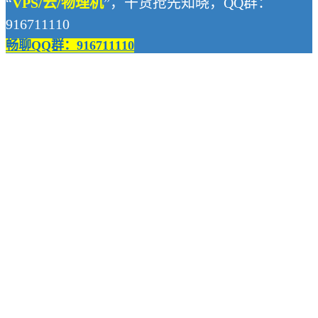
“
VPS/云/物理机
”，干货抢先知晓，QQ群：
916711110
畅聊QQ群：916711110