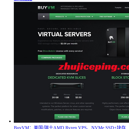
BuyVM：美国/瑞士AMD Ryzen VPS、NVMe SSD+块存