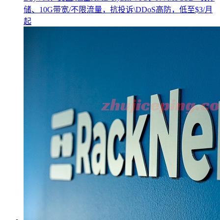
储、10G带宽/不限流量，抗投诉\DDoS高防，低至$3/月
起