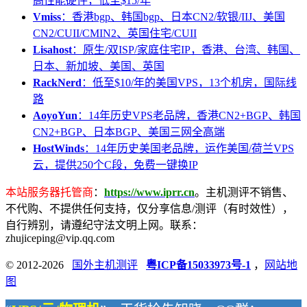
高性能硬件，低至$15/年
Vmiss
：香港bgp、韩国bgp、日本CN2/软银/IIJ、美国
CN2/CUII/CMIN2、英国住宅/CUII
Lisahost
：原生/双ISP/家庭住宅IP，香港、台湾、韩国、
日本、新加坡、美国、英国
RackNerd
：低至$10/年的美国VPS，13个机房，国际线
路
AoyoYun
：14年历史VPS老品牌，香港CN2+BGP、韩国
CN2+BGP、日本BGP、美国三网全高端
HostWinds
：14年历史美国老品牌，运作美国/荷兰VPS
云，提供250个C段，免费一键换IP
本站服务器托管商
：
https://www.iprr.cn
。主机测评不销售、
不代购、不提供任何支持，仅分享信息/测评（有时效性），
自行辨别，请遵纪守法文明上网。联系：
zhujiceping@vip.qq.com
© 2012-2026
国外主机测评
粤ICP备15033973号-1
，
网站地
图