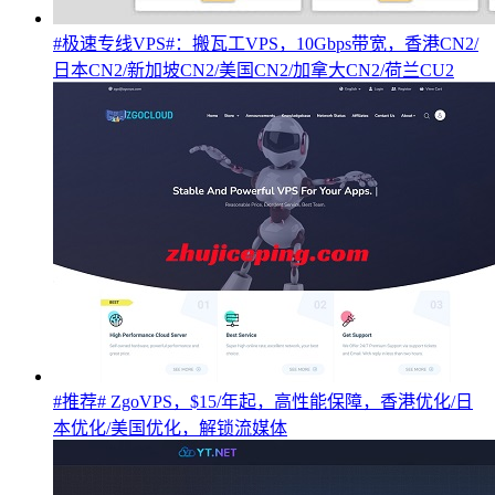
#极速专线VPS#：搬瓦工VPS，10Gbps带宽，香港CN2/
日本CN2/新加坡CN2/美国CN2/加拿大CN2/荷兰CU2
#推荐# ZgoVPS，$15/年起，高性能保障，香港优化/日
本优化/美国优化，解锁流媒体