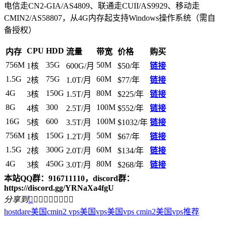
电信走CN2-GIA/AS4809、联通走CUII/AS9929、移动走
CMIN2/AS58807，从4G内存起支持Windows操作系统（需自
备授权）
CPU
HDD
内存
流量
带宽
价格
购买
756M
35G
50M
1核
600G/月
$50/年
链接
1.5G
75G
60M
2核
1.0T/月
$77/年
链接
4G
150G
80M
3核
1.5T/月
$225/年
链接
8G
300
100M
4核
2.5T/月
$552/年
链接
16G
600
100M
5核
3.5T/月
$1032/年
链接
756M
150G
50M
1核
1.2T/月
$67/年
链接
1.5G
300G
60M
2核
2.0T/月
$134/年
链接
4G
450G
80M
3核
3.0T/月
$268/年
链接
本站QQ群：916711110，discord群：
https://discord.gg/YRNaXa4fgU
分享到









hostdare
美国cmin2 vps
美国vps
美国vps cmin2
美国vps推荐