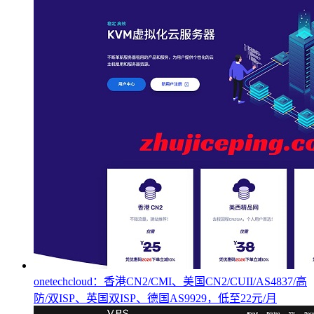
onetechcloud：香港CN2/CMI、美国CN2/CUII/AS4837/高
防/双ISP、英国双ISP、德国AS9929，低至22元/月