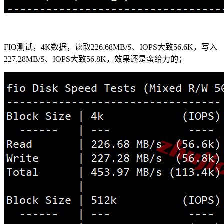
FIO测试，4K数据，读取226.68MB/S、IOPS大致56.6K，写入
227.28MB/S、IOPS大致56.8K，效果还是蛮给力的；