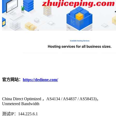
官方网站：
https://dedione.com/
China Direct Optimized ，AS4134 / AS4837 / AS58453)，
Unmetered Bandwidth
测试IP：144.225.6.1