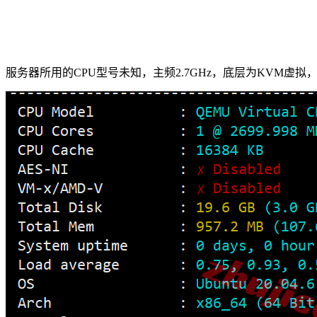
服务器所用的CPU型号未知，主频2.7GHz，底层为KVM虚拟，站长