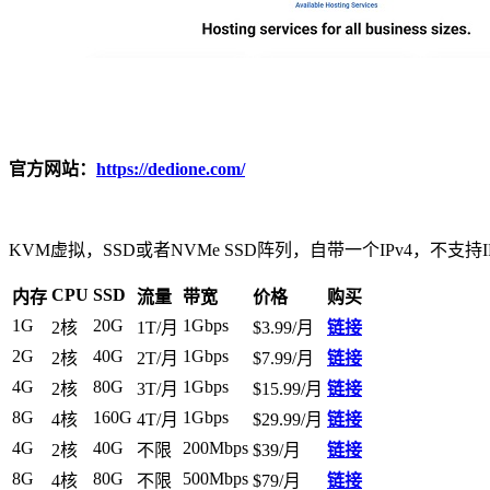
官方网站：
https://dedione.com/
KVM虚拟，SSD或者NVMe SSD阵列，自带一个IPv4，不支持IP
CPU
SSD
内存
流量
带宽
价格
购买
1G
20G
1Gbps
2核
1T/月
$3.99/月
链接
2G
40G
1Gbps
2核
2T/月
$7.99/月
链接
4G
80G
1Gbps
2核
3T/月
$15.99/月
链接
8G
160G
1Gbps
4核
4T/月
$29.99/月
链接
4G
40G
200Mbps
2核
不限
$39/月
链接
8G
80G
500Mbps
4核
不限
$79/月
链接