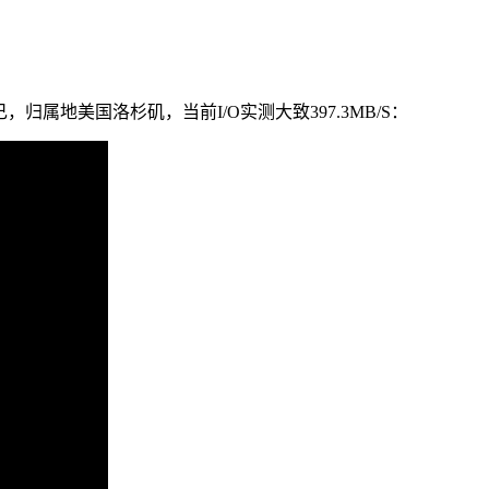
己，归属地美国洛杉矶，当前I/O实测大致397.3MB/S：