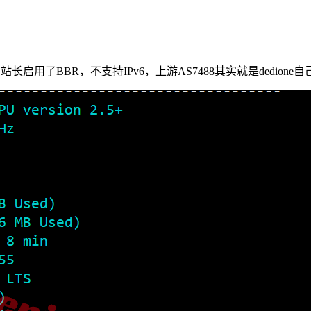
启用了BBR，不支持IPv6，上游AS7488其实就是dedione自