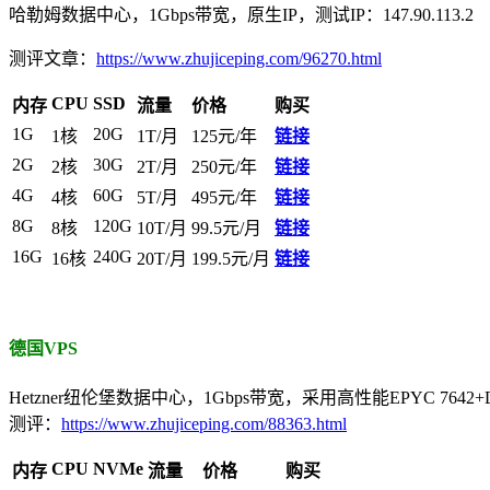
哈勒姆数据中心，1Gbps带宽，原生IP，测试IP：147.90.113.2
测评文章：
https://www.zhujiceping.com/96270.html
CPU
SSD
内存
流量
价格
购买
1G
20G
1核
1T/月
125元/年
链接
2G
30G
2核
2T/月
250元/年
链接
4G
60G
4核
5T/月
495元/年
链接
8G
120G
8核
10T/月
99.5元/月
链接
16G
240G
16核
20T/月
199.5元/月
链接
德国VPS
Hetzner纽伦堡数据中心，1Gbps带宽，采用高性能EPYC 7642+DDR
测评：
https://www.zhujiceping.com/88363.html
CPU
NVMe
内存
流量
价格
购买