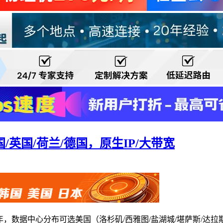
，美国/英国/荷兰/德国，原生IP/大带宽
5元/年，数据中心分布可选美国（洛杉矶/西雅图/盐湖城/堪萨斯/达