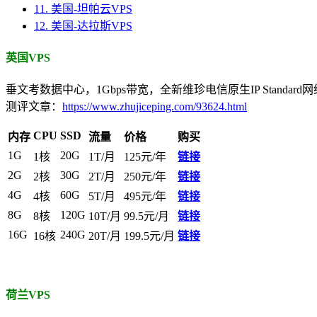
11.
美国-坦帕云VPS
12.
美国-达拉斯VPS
英国VPS
垂文考数据中心，1Gbps带宽，全新维珍电信原生IP Standard网络，测
测评文章：
https://www.zhujiceping.com/93624.html
CPU
SSD
内存
流量
价格
购买
1G
20G
1核
1T/月
125元/年
链接
2G
30G
2核
2T/月
250元/年
链接
4G
60G
4核
5T/月
495元/年
链接
8G
120G
8核
10T/月
99.5元/月
链接
16G
240G
16核
20T/月
199.5元/月
链接
荷兰VPS