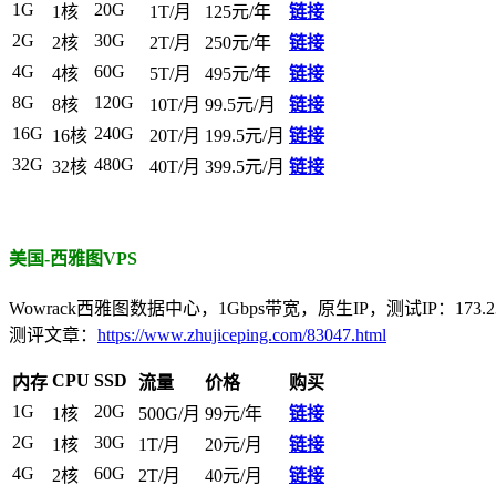
1G
20G
1核
1T/月
125元/年
链接
2G
30G
2核
2T/月
250元/年
链接
4G
60G
4核
5T/月
495元/年
链接
8G
120G
8核
10T/月
99.5元/月
链接
16G
240G
16核
20T/月
199.5元/月
链接
32G
480G
32核
40T/月
399.5元/月
链接
美国-西雅图VPS
Wowrack西雅图数据中心，1Gbps带宽，原生IP，测试IP：173.232
测评文章：
https://www.zhujiceping.com/83047.html
CPU
SSD
内存
流量
价格
购买
1G
20G
1核
500G/月
99元/年
链接
2G
30G
1核
1T/月
20元/月
链接
4G
60G
2核
2T/月
40元/月
链接