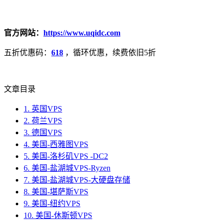
官方网站：
https://www.uqidc.com
五折优惠码：
618
，循环优惠，续费依旧5折
文章目录
1.
英国VPS
2.
荷兰VPS
3.
德国VPS
4.
美国-西雅图VPS
5.
美国-洛杉矶VPS -DC2
6.
美国-盐湖城VPS-Ryzen
7.
美国-盐湖城VPS-大硬盘存储
8.
美国-堪萨斯VPS
9.
美国-纽约VPS
10.
美国-休斯顿VPS