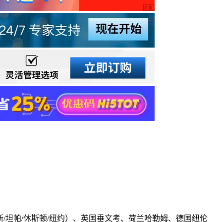
拉斯/坦帕/休斯顿/纽约）、英国垂文考、荷兰哈勒姆、德国纽伦