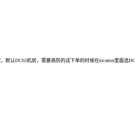
m管理，默认DC02机房，需要高防的话下单的时候在location里面选D