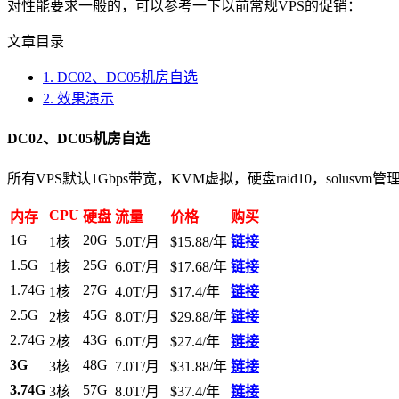
对性能要求一般的，可以参考一下以前常规VPS的促销：
文章目录
1.
DC02、DC05机房自选
2.
效果演示
DC02、DC05机房自选
所有VPS默认1Gbps带宽，KVM虚拟，硬盘raid10，solusv
CPU
内存
硬盘
流量
价格
购买
1G
20G
1核
5.0T/月
$15.88/年
链接
1.5G
25G
1核
6.0T/月
$17.68/年
链接
1.74G
27G
1核
4.0T/月
$17.4/年
链接
2.5G
45G
2核
8.0T/月
$29.88/年
链接
2.74G
43G
2核
6.0T/月
$27.4/年
链接
3G
48G
3核
7.0T/月
$31.88/年
链接
3.74G
57G
3核
8.0T/月
$37.4/年
链接