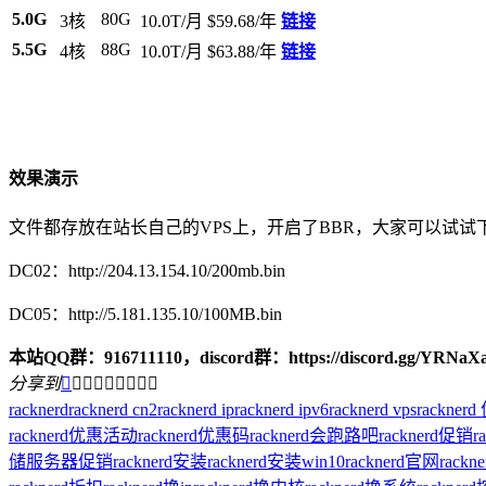
5.0G
80G
3核
10.0T/月
$59.68/年
链接
5.5G
88G
4核
10.0T/月
$63.88/年
链接
效果演示
文件都存放在站长自己的VPS上，开启了BBR，大家可以试
DC02：http://204.13.154.10/200mb.bin
DC05：http://5.181.135.10/100MB.bin
本站QQ群：916711110，discord群：https://discord.gg/YRNaX
分享到









racknerd
racknerd cn2
racknerd ip
racknerd ipv6
racknerd vps
rackner
racknerd优惠活动
racknerd优惠码
racknerd会跑路吧
racknerd促销
r
储服务器促销
racknerd安装
racknerd安装win10
racknerd官网
rack