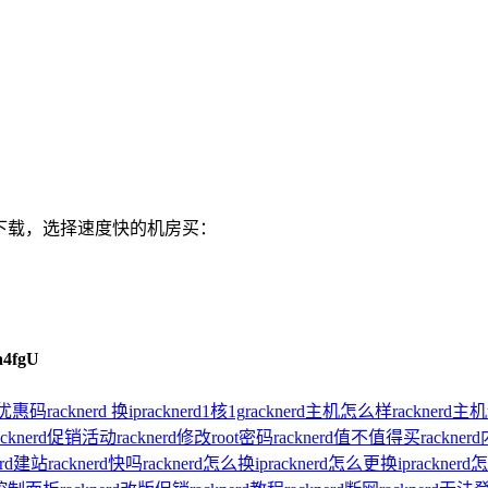
试下载，选择速度快的机房买：
a4fgU
d 优惠码
racknerd 换ip
racknerd1核1g
racknerd主机怎么样
racknerd
acknerd促销活动
racknerd修改root密码
racknerd值不值得买
rackne
nerd建站
racknerd快吗
racknerd怎么换ip
racknerd怎么更换ip
rackner