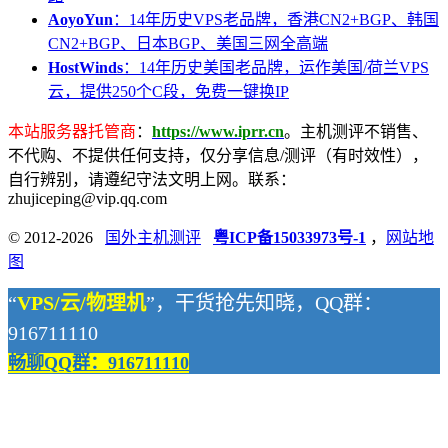
AoyoYun
：14年历史VPS老品牌，香港CN2+BGP、韩国
CN2+BGP、日本BGP、美国三网全高端
HostWinds
：14年历史美国老品牌，运作美国/荷兰VPS
云，提供250个C段，免费一键换IP
本站服务器托管商
：
https://www.iprr.cn
。主机测评不销售、
不代购、不提供任何支持，仅分享信息/测评（有时效性），
自行辨别，请遵纪守法文明上网。联系：
zhujiceping@vip.qq.com
© 2012-2026
国外主机测评
粤ICP备15033973号-1
，
网站地
图
“
VPS/云/物理机
”，干货抢先知晓，QQ群：
916711110
畅聊QQ群：916711110