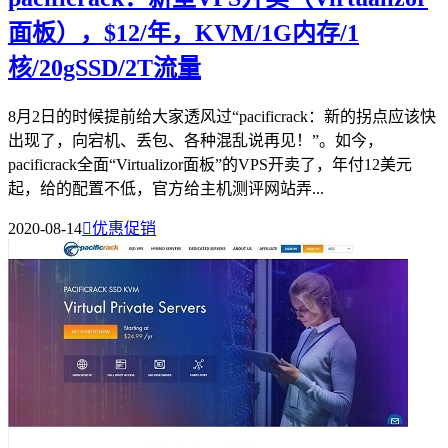
面板），$12/年，KVM/1G内存/1
核/20gSSD/2T流量
8月2日的时候提前给大家透风过“pacificrack：新的拐点应该快
出现了，向宕机、丢包、各种混乱说再见！”。如今，
pacificrack全面“Virtualizor面板”的VPS开卖了，年付12美元
起，给的配置不低，官方给主机测评网站弄...
2020-08-14

优惠促销