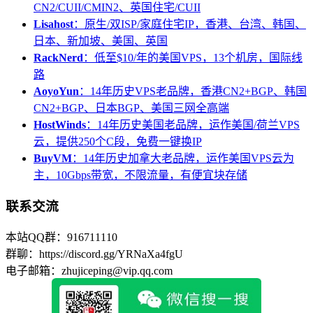
CN2/CUII/CMIN2、英国住宅/CUII
Lisahost
：原生/双ISP/家庭住宅IP，香港、台湾、韩国、
日本、新加坡、美国、英国
RackNerd
：低至$10/年的美国VPS，13个机房，国际线
路
AoyoYun
：14年历史VPS老品牌，香港CN2+BGP、韩国
CN2+BGP、日本BGP、美国三网全高端
HostWinds
：14年历史美国老品牌，运作美国/荷兰VPS
云，提供250个C段，免费一键换IP
BuyVM
：14年历史加拿大老品牌，运作美国VPS云为
主，10Gbps带宽，不限流量，有便宜块存储
联系交流
本站QQ群：916711110
群聊：https://discord.gg/YRNaXa4fgU
电子邮箱：zhujiceping@vip.qq.com