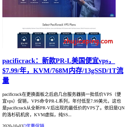
pacificrack：新款PR-L美国便宜vps，
$7.99/年，KVM/768M内存/13gSSD/1T流
量
pacificrack在更换面板之后启几台服务器搞一批低价VPS（便
宜vps）促销，VPS命令PR-L系列，年付低至7.99美元，这也
是pacificrack从全新PR-V后出现的最低价的VPS了。依旧是QN
的洛杉矶机房，KVM虚拟，纯SS...
2020-10-03

优惠促销