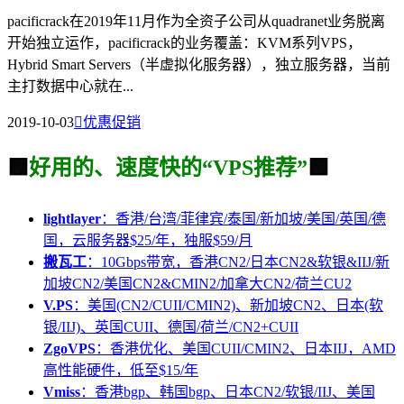
pacificrack在2019年11月作为全资子公司从quadranet业务脱离
开始独立运作，pacificrack的业务覆盖：KVM系列VPS，
Hybrid Smart Servers（半虚拟化服务器），独立服务器，当前
主打数据中心就在...
2019-10-03

优惠促销
🟩
好用的、速度快的“VPS推荐”
🟩
lightlayer
：香港/台湾/菲律宾/泰国/新加坡/美国/英国/德
国，云服务器$25/年，独服$59/月
搬瓦工
：10Gbps带宽，香港CN2/日本CN2&软银&IIJ/新
加坡CN2/美国CN2&CMIN2/加拿大CN2/荷兰CU2
V.PS
：美国(CN2/CUII/CMIN2)、新加坡CN2、日本(软
银/IIJ)、英国CUII、德国/荷兰/CN2+CUII
ZgoVPS
：香港优化、美国CUII/CMIN2、日本IIJ，AMD
高性能硬件，低至$15/年
Vmiss
：香港bgp、韩国bgp、日本CN2/软银/IIJ、美国