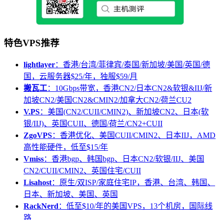
特色VPS推荐
lightlayer
：香港/台湾/菲律宾/泰国/新加坡/美国/英国/德
国，云服务器$25/年，独服$59/月
搬瓦工
：10Gbps带宽，香港CN2/日本CN2&软银&IIJ/新
加坡CN2/美国CN2&CMIN2/加拿大CN2/荷兰CU2
V.PS
：美国(CN2/CUII/CMIN2)、新加坡CN2、日本(软
银/IIJ)、英国CUII、德国/荷兰/CN2+CUII
ZgoVPS
：香港优化、美国CUII/CMIN2、日本IIJ，AMD
高性能硬件，低至$15/年
Vmiss
：香港bgp、韩国bgp、日本CN2/软银/IIJ、美国
CN2/CUII/CMIN2、英国住宅/CUII
Lisahost
：原生/双ISP/家庭住宅IP，香港、台湾、韩国、
日本、新加坡、美国、英国
RackNerd
：低至$10/年的美国VPS，13个机房，国际线
路