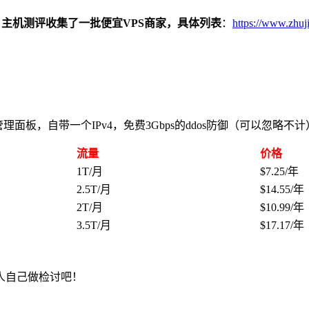
PS，主机测评收集了一批便宜VPS商家，具体列表
：
https://www.zhuj
svm管理面板，自带一个IPv4，免费3Gbps的ddos防御（可以忽略不计
流量
价格
1T/月
$7.25/年
2.5T/月
$14.55/年
2T/月
$10.99/年
3.5T/月
$17.17/年
人自己做检讨吧！