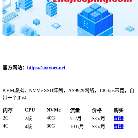
官方网站：
https://sixtynet.net
KVM虚拟，NVMe SSD阵列，AS9929网络，10Gbps带宽，自
带一个IPv4
CPU
NVMe
内存
流量
价格
购买
2G
40G
2核
5T/月
$35/月
链接
4G
80G
4核
10T/月
$35/月
链接