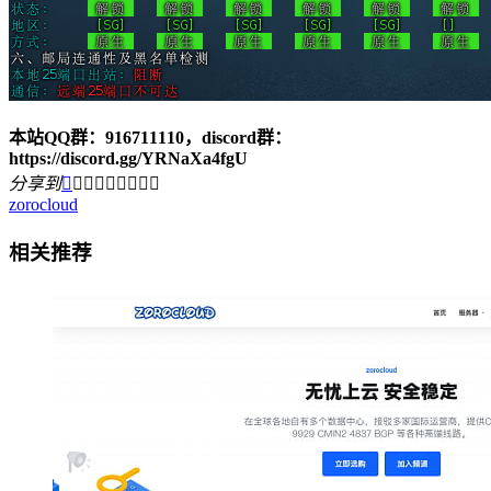
本站QQ群：916711110，discord群：
https://discord.gg/YRNaXa4fgU
分享到









zorocloud
相关推荐