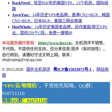
RackNerd
：低至$10/年的美国VPS，13个机房，国际线
路
AoyoYun
：14年历史VPS老品牌，香港CN2+BGP、韩国
CN2+BGP、日本BGP、美国三网全高端
HostWinds
：14年历史美国老品牌，运作美国/荷兰VPS
云，提供250个C段，免费一键换IP
本站服务器托管商
：
https://www.iprr.cn
。主机测评不销售、
不代购、不提供任何支持，仅分享信息/测评（有时效性），
自行辨别，请遵纪守法文明上网。联系：
zhujiceping@vip.qq.com
© 2012-2026
国外主机测评
粤ICP备15033973号-1
，
网站地
图
“
VPS/云/物理机
”，干货抢先知晓，QQ群：
916711110
畅聊QQ群：916711110