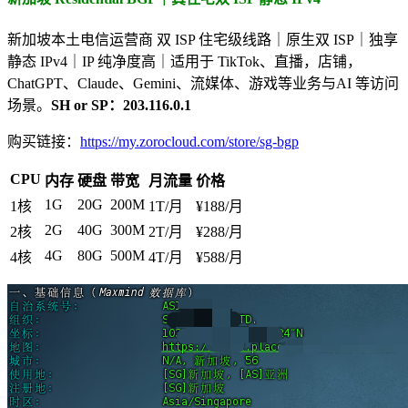
新加坡本土电信运营商 双 ISP 住宅级线路｜原生双 ISP｜独享
静态 IPv4｜IP 纯净度高｜适用于 TikTok、直播，店铺，
ChatGPT、Claude、Gemini、流媒体、游戏等业务与AI 等访问
场景。
SH or SP：
203.116.0.1
购买链接：
https://my.zorocloud.com/store/sg-bgp
CPU
内存
硬盘
带宽
月流量
价格
1G
20G
200M
1核
1T/月
¥188/月
2G
40G
300M
2核
2T/月
¥288/月
4G
80G
500M
4核
4T/月
¥588/月