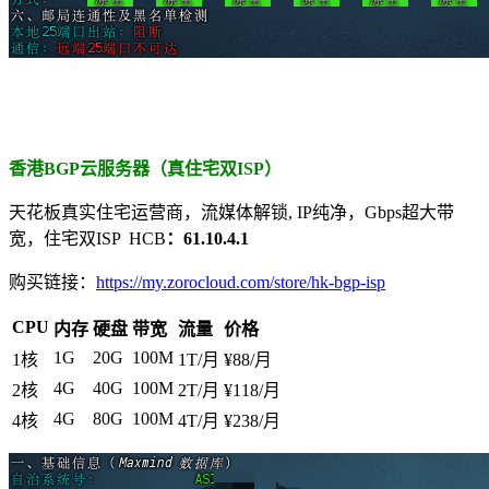
香港BGP云服务器（真住宅双ISP）
天花板真实住宅运营商，流媒体解锁, IP纯净，Gbps超大带
宽，住宅双ISP HCB
：61.10.4.1
购买链接：
https://my.zorocloud.com/store/hk-bgp-isp
CPU
内存
硬盘
带宽
流量
价格
1G
20G
100M
1核
1T/月
¥88/月
4G
40G
100M
2核
2T/月
¥118/月
4G
80G
100M
4核
4T/月
¥238/月