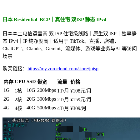
日本 Residential BGP｜真住宅 双ISP 静态 IPv4
日本本土电信运营商 双 ISP 住宅级线路｜原生双 ISP｜独享静
态 IPv4｜IP 纯净度高｜适用于 TikTok、直播，店铺，
ChatGPT、Claude、Gemini、流媒体、游戏等业务与AI 等访问
场景
购买链接：
https://my.zorocloud.com/store/jpisp
CPU
SSD
内存
带宽
流量
价格
1G
10G
200Mbps
1核
1T/月
¥108元/月
2G
20G
300Mbps
2核
2T/月
¥159元/月
4G
40G
500Mbps
4核
4T/月
¥309/月