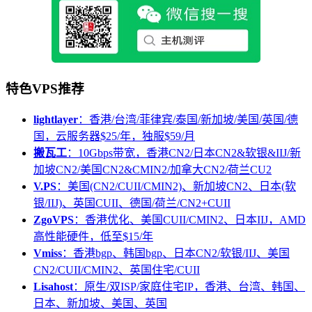
特色VPS推荐
lightlayer
：香港/台湾/菲律宾/泰国/新加坡/美国/英国/德
国，云服务器$25/年，独服$59/月
搬瓦工
：10Gbps带宽，香港CN2/日本CN2&软银&IIJ/新
加坡CN2/美国CN2&CMIN2/加拿大CN2/荷兰CU2
V.PS
：美国(CN2/CUII/CMIN2)、新加坡CN2、日本(软
银/IIJ)、英国CUII、德国/荷兰/CN2+CUII
ZgoVPS
：香港优化、美国CUII/CMIN2、日本IIJ，AMD
高性能硬件，低至$15/年
Vmiss
：香港bgp、韩国bgp、日本CN2/软银/IIJ、美国
CN2/CUII/CMIN2、英国住宅/CUII
Lisahost
：原生/双ISP/家庭住宅IP，香港、台湾、韩国、
日本、新加坡、美国、英国