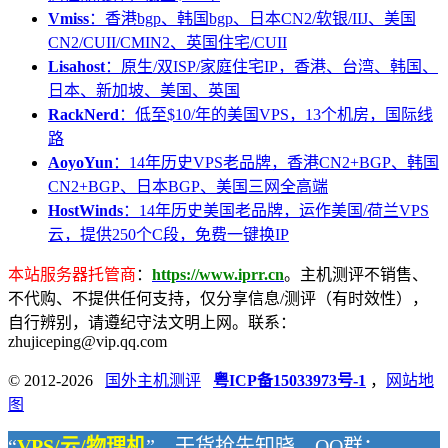
Vmiss
：香港bgp、韩国bgp、日本CN2/软银/IIJ、美国
CN2/CUII/CMIN2、英国住宅/CUII
Lisahost
：原生/双ISP/家庭住宅IP，香港、台湾、韩国、
日本、新加坡、美国、英国
RackNerd
：低至$10/年的美国VPS，13个机房，国际线
路
AoyoYun
：14年历史VPS老品牌，香港CN2+BGP、韩国
CN2+BGP、日本BGP、美国三网全高端
HostWinds
：14年历史美国老品牌，运作美国/荷兰VPS
云，提供250个C段，免费一键换IP
本站服务器托管商
：
https://www.iprr.cn
。主机测评不销售、
不代购、不提供任何支持，仅分享信息/测评（有时效性），
自行辨别，请遵纪守法文明上网。联系：
zhujiceping@vip.qq.com
© 2012-2026
国外主机测评
粤ICP备15033973号-1
，
网站地
图
“
VPS/云/物理机
”，干货抢先知晓，QQ群：