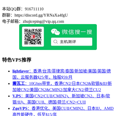
本站QQ群：916711110
群聊：https://discord.gg/YRNaXa4fgU
电子邮箱：zhujiceping@vip.qq.com
特色VPS推荐
lightlayer
：香港/台湾/菲律宾/泰国/新加坡/美国/英国/德
国，云服务器$25/年，独服$59/月
搬瓦工
：10Gbps带宽，香港CN2/日本CN2&软银&IIJ/新
加坡CN2/美国CN2&CMIN2/加拿大CN2/荷兰CU2
V.PS
：美国(CN2/CUII/CMIN2)、新加坡CN2、日本(软
银/IIJ)、英国CUII、德国/荷兰/CN2+CUII
ZgoVPS
：香港优化、美国CUII/CMIN2、日本IIJ，AMD
高性能硬件，低至$15/年