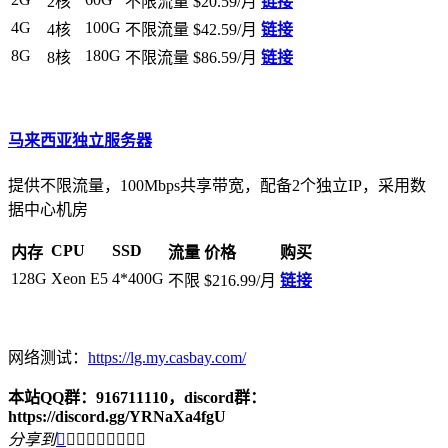
2核
不限流量
$20.59/月
链接
4G
100G
4核
不限流量
$42.59/月
链接
8G
180G
8核
不限流量
$86.59/月
链接
马来西亚独立服务器
提供不限流量，100Mbps共享带宽，配备2个独立IP，采用数
据中心机房
CPU
SSD
内存
流量
价格
购买
128G
Xeon E5
4*400G
不限
$216.99/月
链接
网络测试：
https://lg.my.casbay.com/
本站QQ群：916711110，discord群：
https://discord.gg/YRNaXa4fgU
分享到








