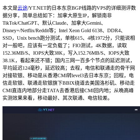
本文是
云途
/YT.NET的日本东京BGP线路的VPS的详细测评数
据分享，简单总结如下：加拿大原生IP，解锁南非
TikTok/ChatGPT、默认Claude、加拿大Gemini、
Disney+/Netflix/Reddit等；Intel Xeon Gold 6138、DDR4、
SSD，Unix bench跑分测试，单核615、4核1972分，只能说相
对一般吧，应该有一定负载了；FIO测试，4K数据，读取
152.36MB/S、IOPS大致38K，写入152.76MB/S、IOPS大致
38.1K，看起来还不错；国内三网一百多个节点的延迟测试，
平均延迟124毫秒，延迟较高；去程，电信和联通走的骨干网
对接软银、移动是从香港CMI转level3去日本东京；回程，电
信走软银、联通走软银旗下BBIX绕道去美国洛杉矶、移动走
CMI直连内地部分走TATA去香港后接CMI回内地；从晚高峰
实测效果来看，移动最好、其次联通、电信较差。