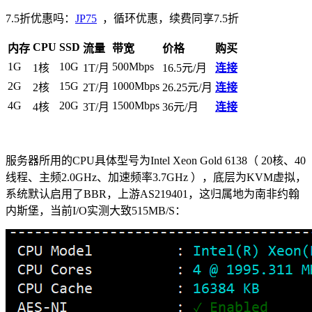
7.5折优惠吗：
JP75
，循环优惠，续费同享7.5折
CPU
SSD
内存
流量
带宽
价格
购买
1G
10G
500Mbps
1核
1T/月
16.5元/月
连接
2G
15G
1000Mbps
2核
2T/月
26.25元/月
连接
4G
20G
1500Mbps
4核
3T/月
36元/月
连接
服务器所用的CPU具体型号为Intel Xeon Gold 6138（ 20核、40
线程、主频2.0GHz、加速频率3.7GHz ），底层为KVM虚拟，
系统默认启用了BBR，上游AS219401，这归属地为南非约翰
内斯堡，当前I/O实测大致515MB/S：