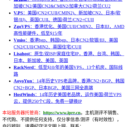
加坡CN2/美国CN2&CMIN2/加拿大CN2/荷兰CU2
V.PS
：美国(CN2/CUII/CMIN2)、新加坡CN2、日本(软
银/IIJ)、英国CUII、德国/荷兰/CN2+CUII
ZgoVPS
：香港优化、美国CUII/CMIN2、日本IIJ，AMD
高性能硬件，低至$15/年
Vmiss
：香港bgp、韩国bgp、日本CN2/软银/IIJ、美国
CN2/CUII/CMIN2、英国住宅/CUII
Lisahost
：原生/双ISP/家庭住宅IP，香港、台湾、韩国、
日本、新加坡、美国、英国
RackNerd
：低至$10/年的美国VPS，13个机房，国际线
路
AoyoYun
：14年历史VPS老品牌，香港CN2+BGP、韩国
CN2+BGP、日本BGP、美国三网全高端
HostWinds
：14年历史美国老品牌，运作美国/荷兰VPS
云，提供250个C段，免费一键换IP
本站服务器托管商
：
https://www.iprr.cn
。主机测评不销售、
不代购、不提供任何支持，仅分享信息/测评（有时效性），
自行辨别，请遵纪守法文明上网。联系：