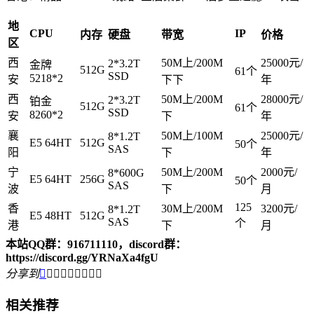
地
CPU
IP
内存
硬盘
带宽
价格
区
西
50M上/200M
25000元/
2*3.2T
金牌
512G
61个
SSD
5218*2
安
下下
年
西
50M上/200M
28000元/
2*3.2T
铂金
512G
61个
SSD
8260*2
安
下
年
襄
50M上/100M
25000元/
8*1.2T
E5 64HT
512G
50个
SAS
阳
下
年
宁
50M上/200M
2000元/
8*600G
E5 64HT
256G
50个
SAS
波
下
月
125
香
30M上/200M
3200元/
8*1.2T
E5 48HT
512G
SAS
个
港
下
月
本站QQ群：916711110，discord群：
https://discord.gg/YRNaXa4fgU
分享到









相关推荐