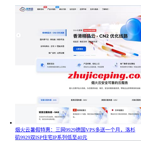
烟火云暑假特惠：三网9929德国VPS多送一个月，洛杉
矶9929双ISP住宅IP系列低至40元