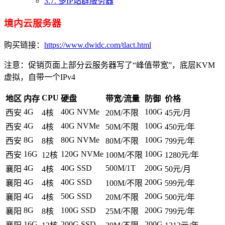
3.7.
多IP站群服务器
境内云服务器
购买链接：
https://www.dwidc.com/tlact.html
注意：促销页面上部分云服务器写了“峰值带宽”，底层KVM
虚拟，自带一个IPv4
CPU
地区
内存
硬盘
带宽/流量
防御
价格
4G
40G NVMe
100G
西安
4核
20M/不限
45元/月
4G
40G NVMe
100G
西安
4核
50M/不限
450元/年
8G
80G NVMe
100G
西安
8核
80M/不限
799元/年
16G
120G NVMe
100G
西安
12核
100M/不限
1280元/年
4G
40G SSD
500M/1T
200G
襄阳
4核
50元/月
4G
40G SSD
200G
襄阳
4核
100M/不限
599元/年
4G
50G SSD
200G
襄阳
4核
20M/不限
500元/年
8G
100G SSD
200G
襄阳
8核
25M/不限
799元/年
16G
200G SSD
200G