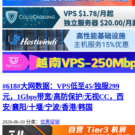
#618#大网数据：VPS低至45/独服299
元，1Gbps带宽/高防保护/无视CC，西
安/襄阳/十堰/宁波/香港/韩国
2026-06-10
分类：
优惠促销