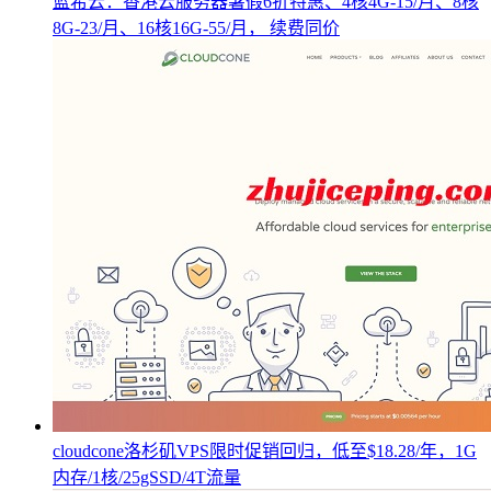
蓝希云：香港云服务器暑假6折特惠、4核4G-15/月、8核
8G-23/月、16核16G-55/月， 续费同价
cloudcone洛杉矶VPS限时促销回归，低至$18.28/年，1G
内存/1核/25gSSD/4T流量