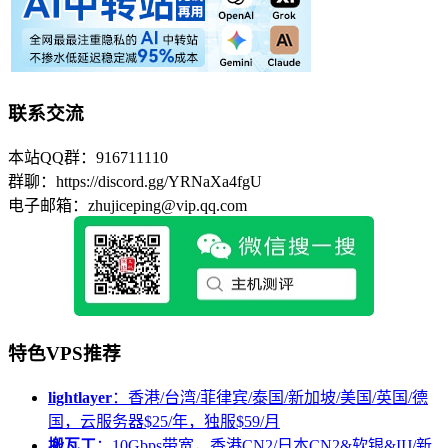
联系交流
本站QQ群：916711110
群聊：https://discord.gg/YRNaXa4fgU
电子邮箱：zhujiceping@vip.qq.com
特色VPS推荐
lightlayer
：香港/台湾/菲律宾/泰国/新加坡/美国/英国/德
国，云服务器$25/年，独服$59/月
搬瓦工
：10Gbps带宽，香港CN2/日本CN2&软银&IIJ/新