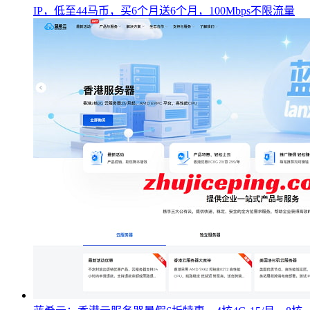
IP，低至44马币，买6个月送6个月，100Mbps不限流量