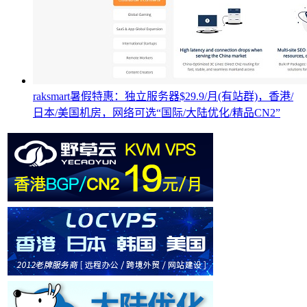
raksmart暑假特惠：独立服务器$29.9/月(有站群)，香港/
日本/美国机房，网络可选“国际/大陆优化/精品CN2”