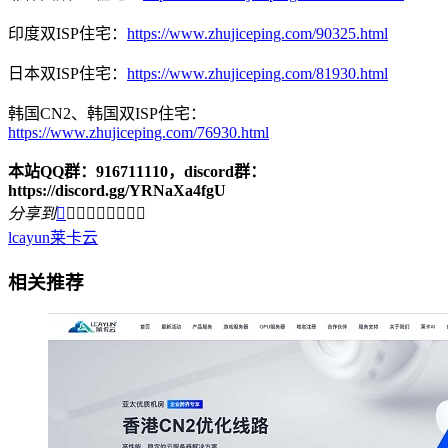
印度双ISP住宅：
https://www.zhujiceping.com/90325.html
日本双ISP住宅：
https://www.zhujiceping.com/81930.html
韩国CN2、韩国双ISP住宅：
https://www.zhujiceping.com/76930.html
本站QQ群：916711110，discord群：
https://discord.gg/YRNaXa4fgU
分享到









lcayun
莱卡云
相关推荐