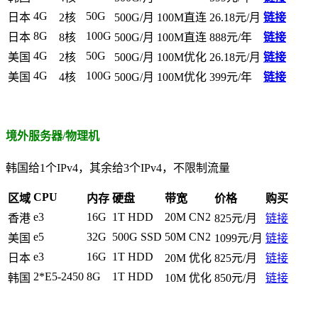
4G
50G
日本
2核
500G/月
100M直连
26.18元/月
链接
8G
100G
日本
8核
500G/月
100M直连
888元/年
链接
4G
50G
美国
2核
500G/月
100M优化
26.18元/月
链接
4G
100G
美国
4核
500G/月
100M优化
399元/年
链接
境外服务器/物理机
韩国给1个IPv4，其余给3个IPv4，不限制流量
CPU
区域
内存
硬盘
带宽
价格
购买
e3
16G
1T HDD
20M CN2
香港
825元/月
链接
e5
32G
500G SSD
50M CN2
美国
1099元/月
链接
e3
16G
1T HDD
日本
20M 优化
825元/月
链接
2*E5-2450
8G
1T HDD
韩国
10M 优化
850元/月
链接