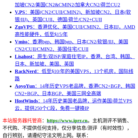
加坡CN2/美国CN2&CMIN2/加拿大CN2/荷兰CU2
V.PS
：美国(CN2/CUII/CMIN2)、新加坡CN2、日本(软
银/IIJ)、英国CUII、德国/荷兰/CN2+CUII
ZgoVPS
：香港优化、美国CUII/CMIN2、日本IIJ，AMD
高性能硬件，低至$15/年
Vmiss
：香港bgp、韩国bgp、日本CN2/软银/IIJ、美国
CN2/CUII/CMIN2、英国住宅/CUII
Lisahost
：原生/双ISP/家庭住宅IP，香港、台湾、韩国、
日本、新加坡、美国、英国
RackNerd
：低至$10/年的美国VPS，13个机房，国际线
路
AoyoYun
：14年历史VPS老品牌，香港CN2+BGP、韩国
CN2+BGP、日本BGP、美国三网全高端
HostWinds
：14年历史美国老品牌，运作美国/荷兰VPS
云，提供250个C段，免费一键换IP
本站服务器托管商
：
https://www.iprr.cn
。主机测评不销售、
不代购、不提供任何支持，仅分享信息/测评（有时效性），
自行辨别，请遵纪守法文明上网。联系：