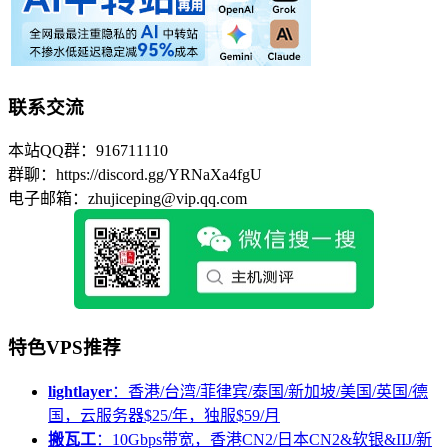
联系交流
本站QQ群：916711110
群聊：https://discord.gg/YRNaXa4fgU
电子邮箱：zhujiceping@vip.qq.com
特色VPS推荐
lightlayer
：香港/台湾/菲律宾/泰国/新加坡/美国/英国/德
国，云服务器$25/年，独服$59/月
搬瓦工
：10Gbps带宽，香港CN2/日本CN2&软银&IIJ/新