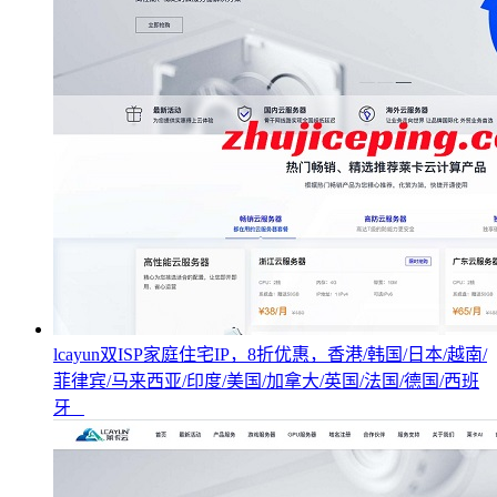
lcayun双ISP家庭住宅IP，8折优惠，香港/韩国/日本/越南/
菲律宾/马来西亚/印度/美国/加拿大/英国/法国/德国/西班
牙