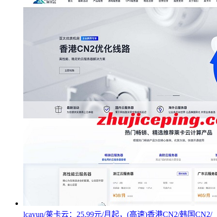
lcayun/莱卡云：25.99元/月起，(高速)香港CN2/韩国CN2/