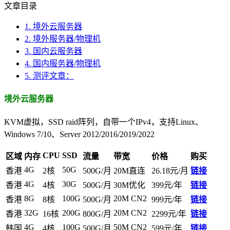
文章目录
1.
境外云服务器
2.
境外服务器/物理机
3.
国内云服务器
4.
国内服务器/物理机
5.
测评文章：
境外云服务器
KVM虚拟，SSD raid阵列，自带一个IPv4，支持Linux、
Windows 7/10、Server 2012/2016/2019/2022
CPU
SSD
区域
内存
流量
带宽
价格
购买
4G
50G
香港
2核
500G/月
20M直连
26.18元/月
链接
4G
30G
香港
4核
500G/月
30M优化
399元/年
链接
8G
100G
20M CN2
香港
8核
500G/月
999元/年
链接
32G
200G
20M CN2
香港
16核
800G/月
2299元/年
链接
4G
100G
50M CN2
韩国
4核
500G/月
599元/年
链接