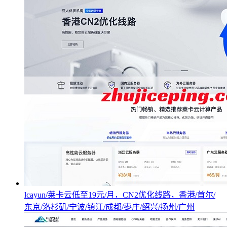
lcayun/莱卡云低至19元/月，CN2优化线路，香港/首尔/
东京/洛杉矶/宁波/镇江/成都/枣庄/绍兴/扬州/广州