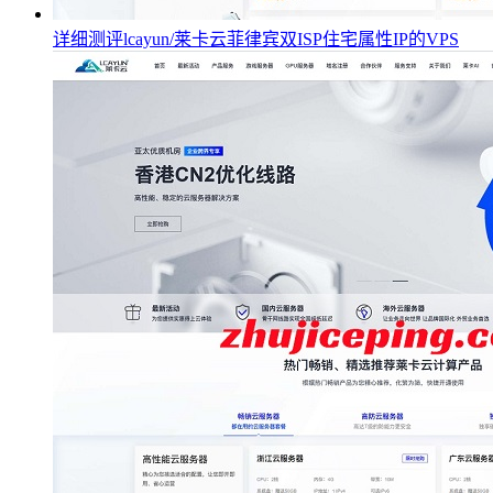
详细测评lcayun/莱卡云菲律宾双ISP住宅属性IP的VPS