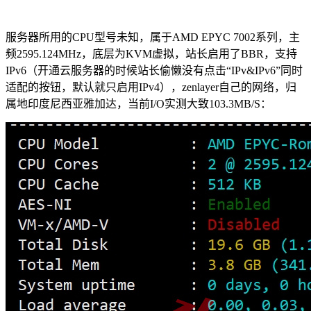
服务器所用的CPU型号未知，属于AMD EPYC 7002系列，主
频2595.124MHz，底层为KVM虚拟，站长启用了BBR，支持
IPv6（开通云服务器的时候站长偷懒没有点击“IPv&IPv6”同时
适配的按钮，默认就只启用IPv4），zenlayer自己的网络，归
属地印度尼西亚雅加达，当前I/O实测大致103.3MB/S：