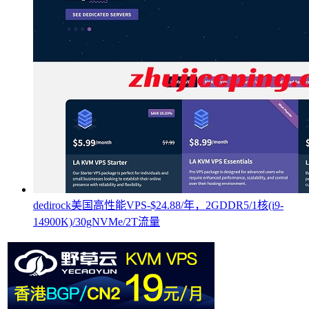
dedirock美国高性能VPS-$24.88/年，2GDDR5/1核(i9-
14900K)/30gNVMe/2T流量