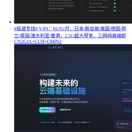
#极速专线# V.PS：€6.95/月，日本/新加坡/美国/德国/荷
兰/英国/澳大利亚/香港，2.5G超大带宽，三网纯高端即
CN2GIA+CUII+CMIN2