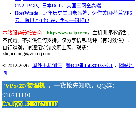
CN2+BGP、日本BGP、美国三网全高端
HostWinds
：14年历史美国老品牌，运作美国/荷兰VPS
云，提供250个C段，免费一键换IP
本站服务器托管商
：
https://www.iprr.cn
。主机测评不销售、
不代购、不提供任何支持，仅分享信息/测评（有时效性），
自行辨别，请遵纪守法文明上网。联系：
zhujiceping@vip.qq.com
© 2012-2026
国外主机测评
粤ICP备15033973号-1
，
网站地
图
“
VPS/云/物理机
”，干货抢先知晓，QQ群：
916711110
畅聊QQ群：916711110