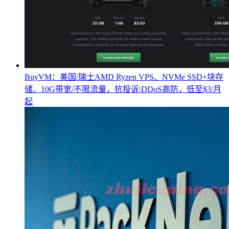
BuyVM：美国/瑞士AMD Ryzen VPS、NVMe SSD+块存
储、10G带宽/不限流量，抗投诉\DDoS高防，低至$3/月
起