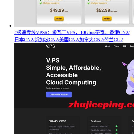
#极速专线VPS#：搬瓦工VPS，10Gbps带宽，香港CN2/
日本CN2/新加坡CN2/美国CN2/加拿大CN2/荷兰CU2