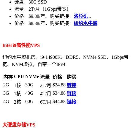
硬盘：30G SSD
流量：2T/月（1Gbps带宽）
价格：$9.88/年、购买链接：
洛杉矶
、
价格：$8.88/年，购买链接：
纽约水牛城
Intel i9高性能VPS
纽约水牛城机房，i9-14900K、DDR5、NVMe SSD、1Gbps带
宽、KVM虚拟，自带一个IPv4
CPU
NVMe
内存
流量
价格
购买
2G
30G
$24.88
1核
2T/月
链接
3G
40G
$34.88
1核
4T/月
链接
4G
60G
$44.88
2核
6T/月
链接
大硬盘存储VPS