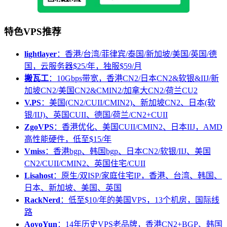
特色VPS推荐
lightlayer
：香港/台湾/菲律宾/泰国/新加坡/美国/英国/德
国，云服务器$25/年，独服$59/月
搬瓦工
：10Gbps带宽，香港CN2/日本CN2&软银&IIJ/新
加坡CN2/美国CN2&CMIN2/加拿大CN2/荷兰CU2
V.PS
：美国(CN2/CUII/CMIN2)、新加坡CN2、日本(软
银/IIJ)、英国CUII、德国/荷兰/CN2+CUII
ZgoVPS
：香港优化、美国CUII/CMIN2、日本IIJ，AMD
高性能硬件，低至$15/年
Vmiss
：香港bgp、韩国bgp、日本CN2/软银/IIJ、美国
CN2/CUII/CMIN2、英国住宅/CUII
Lisahost
：原生/双ISP/家庭住宅IP，香港、台湾、韩国、
日本、新加坡、美国、英国
RackNerd
：低至$10/年的美国VPS，13个机房，国际线
路
AoyoYun
：14年历史VPS老品牌，香港CN2+BGP、韩国