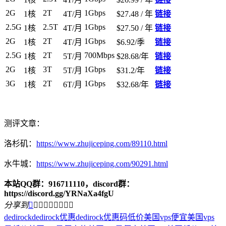
2G
2T
1Gbps
1核
4T/月
$27.48 / 年
链接
2.5G
2.5T
1Gbps
1核
4T/月
$27.50 / 年
链接
2G
2T
1Gbps
1核
4T/月
$6.92/季
链接
2.5G
2T
700Mbps
1核
5T/月
$28.68/年
链接
2G
3T
1Gbps
1核
5T/月
$31.2/年
链接
3G
2T
1Gbps
1核
6T/月
$32.68/年
链接
测评文章：
洛杉矶：
https://www.zhujiceping.com/89110.html
水牛城：
https://www.zhujiceping.com/90291.html
本站QQ群：916711110，discord群：
https://discord.gg/YRNaXa4fgU
分享到









dedirock
dedirock优惠
dedirock优惠码
低价美国vps
便宜美国vps