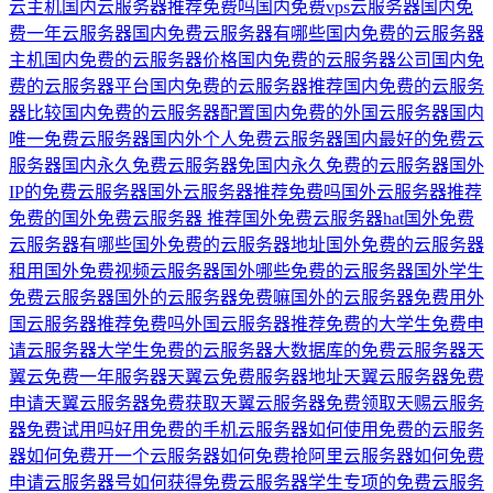
云主机
国内云服务器推荐免费吗
国内免费vps云服务器
国内免
费一年云服务器
国内免费云服务器有哪些
国内免费的云服务器
主机
国内免费的云服务器价格
国内免费的云服务器公司
国内免
费的云服务器平台
国内免费的云服务器推荐
国内免费的云服务
器比较
国内免费的云服务器配置
国内免费的外国云服务器
国内
唯一免费云服务器
国内外个人免费云服务器
国内最好的免费云
服务器
国内永久免费云服务器免
国内永久免费的云服务器
国外
IP的免费云服务器
国外云服务器推荐免费吗
国外云服务器推荐
免费的
国外免费云服务器 推荐
国外免费云服务器hat
国外免费
云服务器有哪些
国外免费的云服务器地址
国外免费的云服务器
租用
国外免费视频云服务器
国外哪些免费的云服务器
国外学生
免费云服务器
国外的云服务器免费嘛
国外的云服务器免费用
外
国云服务器推荐免费吗
外国云服务器推荐免费的
大学生免费申
请云服务器
大学生免费的云服务器
大数据库的免费云服务器
天
翼云免费一年服务器
天翼云免费服务器地址
天翼云服务器免费
申请
天翼云服务器免费获取
天翼云服务器免费领取
天赐云服务
器免费试用吗
好用免费的手机云服务器
如何使用免费的云服务
器
如何免费开一个云服务器
如何免费抢阿里云服务器
如何免费
申请云服务器号
如何获得免费云服务器
学生专项的免费云服务