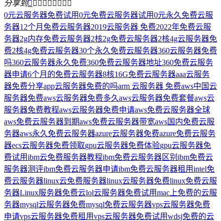
分享到









0元云服务器免费试用
0元免费云服务器试用
0元永久免费云服
务器
12个月免费云服务器
2019云服务器 免费
2022年免费云服
务器
2g内存免费云服务器
2核2g免费云服务器
2核4g云服务器免
费
2核4g免费云服务器
30个永久免费云服务器
360云服务器免费
吗
360云服务器永久免费
360免费云服务器地址
360免费云服务
器申请
6个月的免费云服务器
8核16G免费云服务器
aaa云服务
器免费分享
app云服务器免费的吗
arm 云服务器 免费
aws中国云
服务器免费
aws云服务器免费多久
aws云服务器免费套餐
aws云
服务器免费教程
aws云服务器免费申请
aws免费云服务器全球
aws免费云服务器到期
aws免费云服务器带宽
aws国内免费云服
务器
aws永久免费云服务器
azure云服务器免费
azure免费云服务
器
ecs云服务器免费领取
gpu云服务器免费体验
gpu云服务器免
费试用
ibm云免费服务器教程
ibm免费云服务器区别
ibm免费云
服务器测评
ibm免费云服务器申请
ibm免费云服务器租用
intel免
费云服务器
linux云免费服务器
linux云服务器免费
linux免费云服
务器
Linux服务器免费云
lol云服务器免费试用
mac上免费的云服
务器
mysql云服务器免费
mysql免费云服务器
vps云服务器免费
申请
vps云服务器免费租用
vps云服务器免费试用
wdsj免费的云