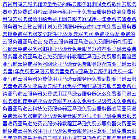
费试用吗
云服务器流量免费的吗
云服务器测试免费软件
云服务
器真的免费试用吗
云服务器租用一年免费
云服务器终身免费使
用吗
云服务器给电脑免费上网
云服务器试用一年免费
云派免费
服务器怎么登
云翼计划免费领服务器
云虚拟主机免费云服务器
云锁免费服务器安全软件
亚马逊 云服务器 免费
亚马逊 免费的
云服务器
亚马逊云 免费云服务器
亚马逊云免费服务器扣费
亚
马逊云免费服务器扣钱
亚马逊云免费服务器推荐
亚马逊云免费
服务器收费
亚马逊云免费服务器教程
亚马逊云免费服务器流量
亚马逊云免费服务器网速
亚马逊云免费服务器配置
亚马逊云服
务器1年免费
亚马逊云服务器免费ip
亚马逊云服务器免费一年
亚马逊云服务器免费使用
亚马逊云服务器免费到期
亚马逊云服
务器免费多久
亚马逊云服务器免费流程
亚马逊云服务器免费申
请
亚马逊云服务器免费试用
亚马逊云服务器怎么免费
亚马逊云
服务器推荐免费
亚马逊云服务器永久免费
亚马逊云永久免费服
务器
亚马逊云科技免费服务器
亚马逊免费云服务器变现
亚马逊
免费云服务器带宽
亚马逊免费云服务器很卡
亚马逊免费云服务
器收费
亚马逊免费云服务器教程
亚马逊免费云服务器欠费
亚马
逊免费云服务器注册
亚马逊免费云服务器注意
亚马逊免费云服
务器流量
亚马逊免费云服务器申请
亚马逊免费云服务器租用
亚