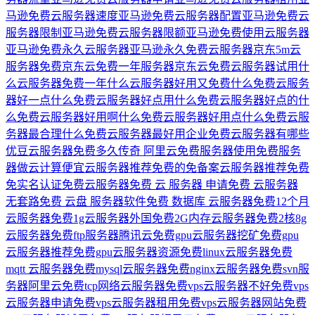
马逊免费云服务器速度
亚马逊免费云服务器配置
亚马逊免费云
服务器限制
亚马逊免费云服务器限额
亚马逊免费使用云服务器
亚马逊免费永久云服务器
亚马逊永久免费云服务器
京东5m云
服务器免费
京东云免费一年服务器
京东云免费云服务器试用
什
么云服务器免费一年
什么云服务器好用又免费
什么免费云服务
器好一点
什么免费云服务器好点用
什么免费云服务器好点的
什
么免费云服务器好用啊
什么免费云服务器好用点
什么免费云服
务器最合理
什么免费云服务器最好用
企业免费云服务器有哪些
优豆云服务器免费多久
传奇 阿里云免费服务器
使用免费服务
器做云计算
便宜云服务器推荐免费的
免备案云服务器推荐免费
免实名认证免费云服务器
免费 云 服务器 申请
免费 云服务器
无套路
免费 云盘 服务器软件
免费 数据库 云服务器
免费12个月
云服务器
免费1g云服务器外国
免费2G内存云服务器
免费2核8g
云服务器
免费ftp服务器腾讯云
免费gpu云服务器挖矿
免费gpu
云服务器推荐
免费gpu云服务器资源
免费linux云服务器
免费
mqtt 云服务器
免费mysql云服务器
免费nginx云服务器
免费svn服
务器阿里云
免费tcp网络云服务器
免费vps云服务器不好
免费vps
云服务器申请
免费vps云服务器租用
免费vps云服务器网站
免费