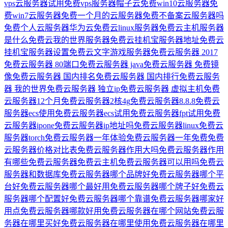
vps云服务器试用
免费vps服务器帽子云
免费win10云服务器
免
费win7云服务器
免费一个月的云服务器
免费不备案云服务器吗
免费个人云服务器华为云
免费云linux服务器
免费云主机服务器
是什么
免费云我的世界服务器
免费云挂机宝服务器地址
免费云
挂机宝服务器设置
免费云文字游戏服务器
免费云服务器 2017
免费云服务器 80端口
免费云服务器 java
免费云服务器 免费镜
像
免费云服务器 国内排名
免费云服务器 国内排行
免费云服务
器 我的世界
免费云服务器 独立ip
免费云服务器 虚拟主机
免费
云服务器12个月
免费云服务器2核4g
免费云服务器8.8.8
免费云
服务器ecs使用
免费云服务器ecs试用
免费云服务器fpt试用
免费
云服务器ipone
免费云服务器ip地址吗
免费云服务器linux
免费云
服务器torch
免费云服务器一年体验
免费云服务器一年免费
免费
云服务器价格对比表
免费云服务器作用大吗
免费云服务器作用
有哪些
免费云服务器免费云主机
免费云服务器可以用吗
免费云
服务器和数据库
免费云服务器哪个品牌好
免费云服务器哪个平
台好
免费云服务器哪个最好用
免费云服务器哪个牌子好
免费云
服务器哪个配置好
免费云服务器哪个靠谱
免费云服务器哪家好
用点
免费云服务器哪款好用
免费云服务器在哪个网站
免费云服
务器在哪里买好
免费云服务器在哪里使用
免费云服务器在哪里