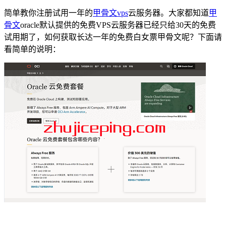
简单教你注册试用一年的
甲骨文vps
云服务器。大家都知道
甲
骨文
oracle默认提供的免费VPS云服务器已经只给30天的免费
试用期了，如何获取长达一年的免费白女票甲骨文呢？下面请
看简单的说明：