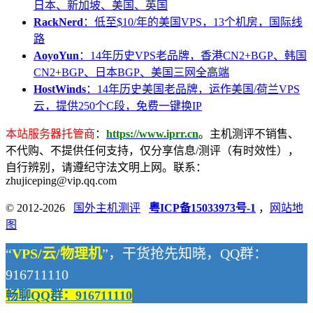
日本、新加坡、美国、英国
RackNerd
：低至$10/年的美国VPS，13个机房，国际线
路
AoyoYun
：14年历史VPS老品牌，香港CN2+BGP、韩国
CN2+BGP、日本BGP、美国三网全高端
HostWinds
：14年历史美国老品牌，运作美国/荷兰VPS
云，提供250个C段，免费一键换IP
本站服务器托管商
：
https://www.iprr.cn
。主机测评不销售、
不代购、不提供任何支持，仅分享信息/测评（有时效性），
自行辨别，请遵纪守法文明上网。联系：
zhujiceping@vip.qq.com
© 2012-2026
国外主机测评
粤ICP备15033973号-1
，
网站地
图
“
VPS/云/物理机
”，干货抢先知晓，QQ群：
916711110
畅聊QQ群：916711110