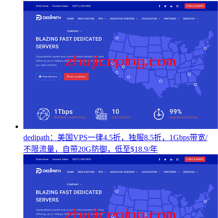
dedipath：美国VPS一律4.5折，独服8.5折，1Gbps带宽/
不限流量，自带20G防御，低至$18.9/年