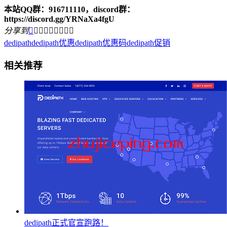
本站QQ群：916711110，discord群：
https://discord.gg/YRNaXa4fgU
分享到









dedipath
dedipath优惠
dedipath优惠码
dedipath促销
相关推荐
dedipath正式官宣跑路！