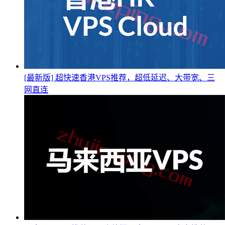
[最新版] 超快速香港VPS推荐，超低延迟、大带宽、三
网直连