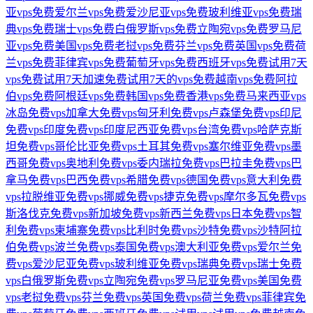
亚vps
免费爱尔兰vps
免费爱沙尼亚vps
免费玻利维亚vps
免费瑞
典vps
免费瑞士vps
免费白俄罗斯vps
免费立陶宛vps
免费罗马尼
亚vps
免费美国vps
免费老挝vps
免费芬兰vps
免费英国vps
免费荷
兰vps
免费菲律宾vps
免费葡萄牙vps
免费西班牙vps
免费试用7天
vps
免费试用7天加速
免费试用7天的vps
免费越南vps
免费阿拉
伯vps
免费阿根廷vps
免费韩国vps
免费香港vps
免费马来西亚vps
冰岛免费vps
加拿大免费vps
匈牙利免费vps
卢森堡免费vps
印尼
免费vps
印度免费vps
印度尼西亚免费vps
台湾免费vps
哈萨克斯
坦免费vps
哥伦比亚免费vps
土耳其免费vps
塞尔维亚免费vps
墨
西哥免费vps
奥地利免费vps
委内瑞拉免费vps
巴拉圭免费vps
巴
拿马免费vps
巴西免费vps
希腊免费vps
德国免费vps
意大利免费
vps
拉脱维亚免费vps
挪威免费vps
捷克免费vps
摩尔多瓦免费vps
斯洛伐克免费vps
新加坡免费vps
新西兰免费vps
日本免费vps
智
利免费vps
柬埔寨免费vps
比利时免费vps
沙特免费vps
沙特阿拉
伯免费vps
波兰免费vps
泰国免费vps
澳大利亚免费vps
爱尔兰免
费vps
爱沙尼亚免费vps
玻利维亚免费vps
瑞典免费vps
瑞士免费
vps
白俄罗斯免费vps
立陶宛免费vps
罗马尼亚免费vps
美国免费
vps
老挝免费vps
芬兰免费vps
英国免费vps
荷兰免费vps
菲律宾免