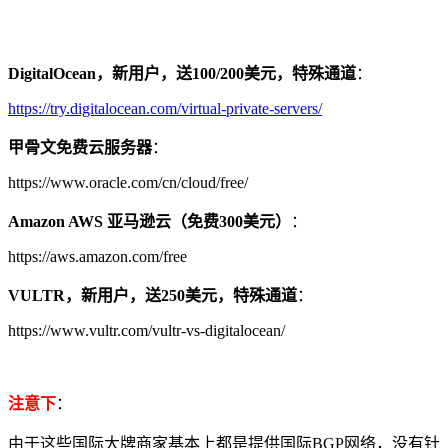
DigitalOcean，新用户，送100/200美元，特殊通道
：
https://try.digitalocean.com/virtual-private-servers/
甲骨文免费云服务器
：
https://www.oracle.com/cn/cloud/free/
Amazon AWS 亚马逊云（免费300美元）
：
https://aws.amazon.com/free
VULTR，新用户，送250美元，特殊通道
：
https://www.vultr.com/vultr-vs-digitalocean/
注意下
：
由于这些国际大牌商家基本上都是提供国际BGP网络，没有针