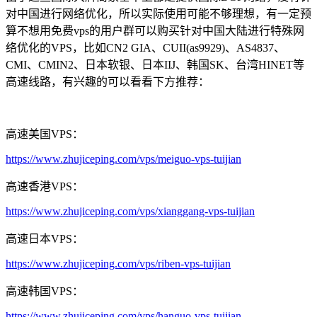
对中国进行网络优化，所以实际使用可能不够理想，有一定预
算不想用免费vps的用户群可以购买针对中国大陆进行特殊网
络优化的VPS，比如CN2 GIA、CUII(as9929)、AS4837、
CMI、CMIN2、日本软银、日本IIJ、韩国SK、台湾HINET等
高速线路，有兴趣的可以看看下方推荐：
高速美国VPS：
https://www.zhujiceping.com/vps/meiguo-vps-tuijian
高速香港VPS：
https://www.zhujiceping.com/vps/xianggang-vps-tuijian
高速日本VPS：
https://www.zhujiceping.com/vps/riben-vps-tuijian
高速韩国VPS：
https://www.zhujiceping.com/vps/hanguo-vps-tuijian