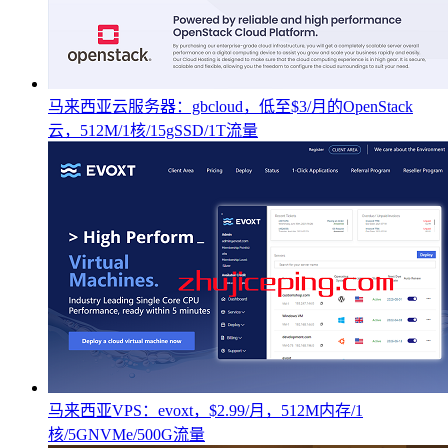
马来西亚云服务器：gbcloud，低至$3/月的OpenStack
云，512M/1核/15gSSD/1T流量
马来西亚VPS：evoxt，$2.99/月，512M内存/1
核/5GNVMe/500G流量