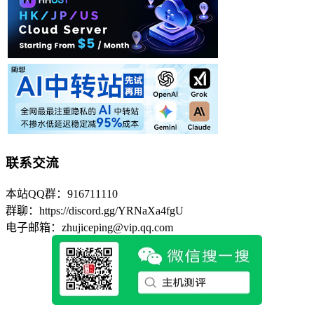
联系交流
本站QQ群：916711110
群聊：https://discord.gg/YRNaXa4fgU
电子邮箱：zhujiceping@vip.qq.com