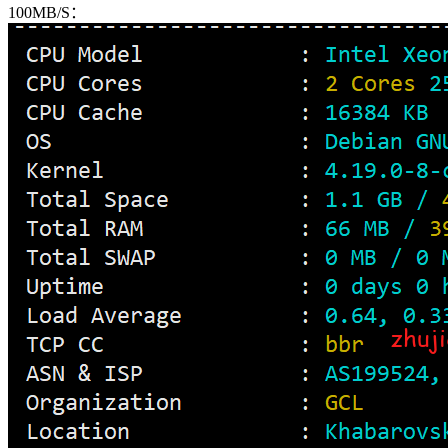
100MB/S：