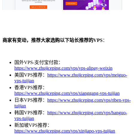
商家有变动，推荐大家选购以下站长推荐的VPS
：
国外VPS-支付宝付款：
https://www.zhujiceping.com/vps/vps-alipay-weixin
美国VPS推荐：
https://www.zhujiceping.com/vps/meiguo-
vps-tuijian
香港VPS推荐：
https://www.zhujiceping.com/vps/xianggang-vps-tuijian
日本VPS推荐：
https://www.zhujiceping.com/vps/riben-vps-
tuijian
韩国VPS推荐：
https://www.zhujiceping.com/vps/hanguo-
vps-tuijian
新加坡VPS推荐：
https://www.zhujiceping.com/vps/xinjiapo-vps-tuijian