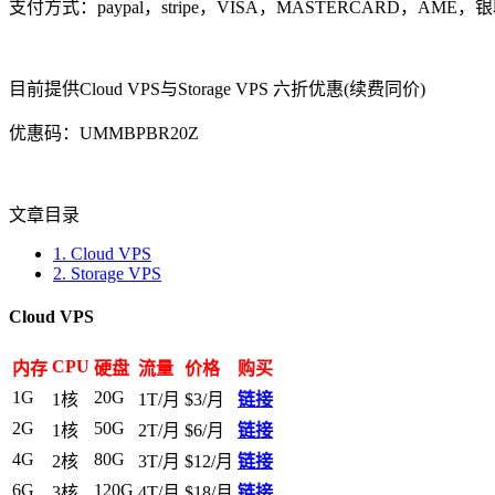
支付方式：paypal，stripe，VISA，MASTERCARD，AM
目前提供Cloud VPS与Storage VPS 六折优惠(续费同价)
优惠码：UMMBPBR20Z
文章目录
1.
Cloud VPS
2.
Storage VPS
Cloud VPS
CPU
内存
硬盘
流量
价格
购买
1G
20G
1核
1T/月
$3/月
链接
2G
50G
1核
2T/月
$6/月
链接
4G
80G
2核
3T/月
$12/月
链接
6G
120G
3核
4T/月
$18/月
链接