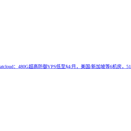
atcloud：480G超高防御VPS低至$4/月，美国/新加坡等6机房，51