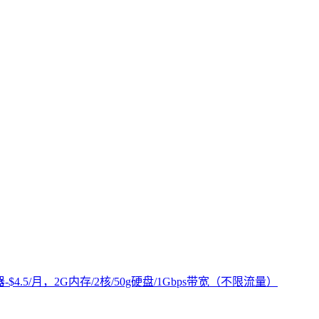
-$4.5/月，2G内存/2核/50g硬盘/1Gbps带宽（不限流量）