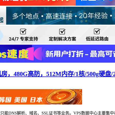
机房，480G高防，512M内存/1核/500g硬盘/
PS、只能DNS解析、域名、SSL证书等业务。VPS数据中心主要