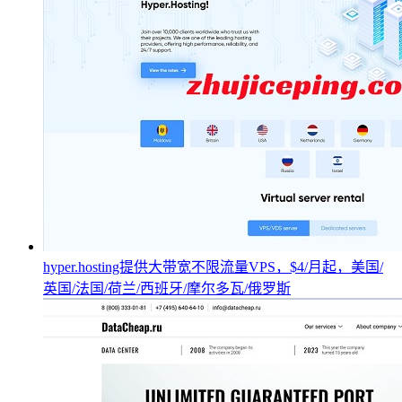
hyper.hosting提供大带宽不限流量VPS，$4/月起，美国/
英国/法国/荷兰/西班牙/摩尔多瓦/俄罗斯