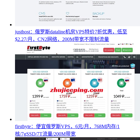
justhost：俄罗斯dataline机房VPS特价7折优惠，低至
$2.27/月，CN2网络，200M带宽不限制流量
firstbyte：便宜俄罗斯VPS，6元/月，768M内存/1
核/7gSSD/7T流量/200M带宽