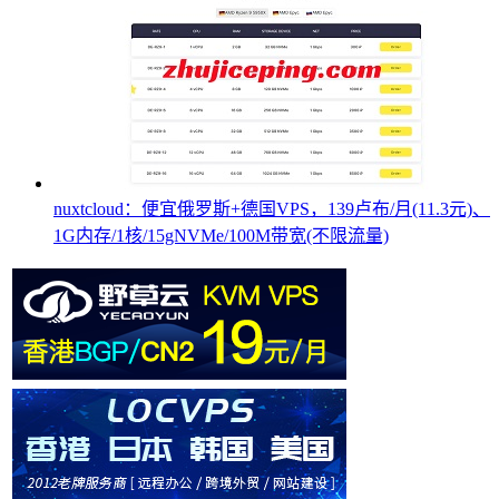
nuxtcloud：便宜俄罗斯+德国VPS，139卢布/月(11.3元)、
1G内存/1核/15gNVMe/100M带宽(不限流量)