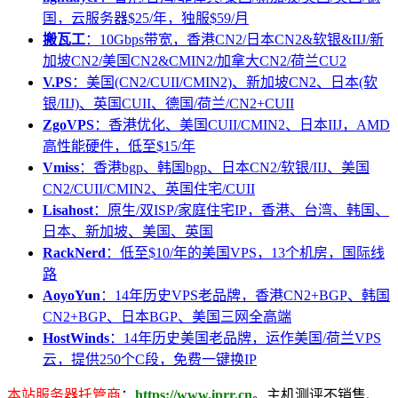
国，云服务器$25/年，独服$59/月
搬瓦工
：10Gbps带宽，香港CN2/日本CN2&软银&IIJ/新
加坡CN2/美国CN2&CMIN2/加拿大CN2/荷兰CU2
V.PS
：美国(CN2/CUII/CMIN2)、新加坡CN2、日本(软
银/IIJ)、英国CUII、德国/荷兰/CN2+CUII
ZgoVPS
：香港优化、美国CUII/CMIN2、日本IIJ，AMD
高性能硬件，低至$15/年
Vmiss
：香港bgp、韩国bgp、日本CN2/软银/IIJ、美国
CN2/CUII/CMIN2、英国住宅/CUII
Lisahost
：原生/双ISP/家庭住宅IP，香港、台湾、韩国、
日本、新加坡、美国、英国
RackNerd
：低至$10/年的美国VPS，13个机房，国际线
路
AoyoYun
：14年历史VPS老品牌，香港CN2+BGP、韩国
CN2+BGP、日本BGP、美国三网全高端
HostWinds
：14年历史美国老品牌，运作美国/荷兰VPS
云，提供250个C段，免费一键换IP
本站服务器托管商
：
https://www.iprr.cn
。主机测评不销售、