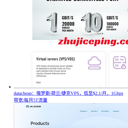
datacheap：俄罗斯/荷兰/捷克VPS，低至$2.1/月，1Gbps
带宽/每月5T流量