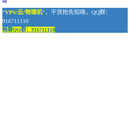
图
“
VPS/云/物理机
”，干货抢先知晓，QQ群：
916711110
畅聊QQ群：916711110