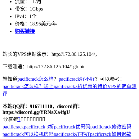
流量：1T/月
带宽：1Gbps
IPv4：1个
价格：18.95美元/年
购买链接
站长的VPS建站演示：http://172.86.125.104/，
下载测速：http://172.86.125.104/1gb.bin
想知道
pacificrack怎么样
？
pacificrack好不好
？可以参考：
pacificrack怎么样？送上pacificrack3折优惠的特价VPS的简单测
评
本站QQ群：916711110，discord群：
https://discord.gg/YRNaXa4fgU
分享到









pacificrack
pacificrack 3折
pacificrack优惠码
pacificrack修改密码
pacificrack可以换机房吗
pacificrack好不好
pacificrack如何退款