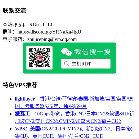
联系交流
本站QQ群：916711110
群聊：https://discord.gg/YRNaXa4fgU
电子邮箱：zhujiceping@vip.qq.com
特色VPS推荐
lightlayer
：香港/台湾/菲律宾/泰国/新加坡/美国/英国/德
国，云服务器$25/年，独服$59/月
搬瓦工
：10Gbps带宽，香港CN2/日本CN2&软银&IIJ/新
加坡CN2/美国CN2&CMIN2/加拿大CN2/荷兰CU2
V.PS
：美国(CN2/CUII/CMIN2)、新加坡CN2、日本(软
银/IIJ)、英国CUII、德国/荷兰/CN2+CUII