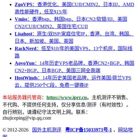
ZgoVPS
：香港优化、美国CUII/CMIN2、日本IIJ，AMD
高性能硬件，低至$15/年
Vmiss
：香港bgp、韩国bgp、日本CN2/软银/IIJ、美国
CN2/CUII/CMIN2、英国住宅/CUII
Lisahost
：原生/双ISP/家庭住宅IP，香港、台湾、韩国、
日本、新加坡、美国、英国
RackNerd
：低至$10/年的美国VPS，13个机房，国际线
路
AoyoYun
：14年历史VPS老品牌，香港CN2+BGP、韩国
CN2+BGP、日本BGP、美国三网全高端
HostWinds
：14年历史美国老品牌，运作美国/荷兰VPS
云，提供250个C段，免费一键换IP
本站服务器托管商
：
https://www.iprr.cn
。主机测评不销售、
不代购、不提供任何支持，仅分享信息/测评（有时效性），
自行辨别，请遵纪守法文明上网。联系：
zhujiceping@vip.qq.com
© 2012-2026
国外主机测评
粤ICP备15033973号-1
，
网站地