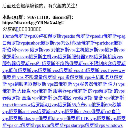
后面还会继续编辑的，有兴趣的关注！
本站QQ群：916711110，discord群：
https://discord.gg/YRNaXa4fgU
分享到









10rmb俄罗斯vps
60卢布俄罗斯vps
edis 俄罗斯vps
edis俄罗斯vps
g
口俄罗斯vps
justhost俄罗斯vps怎么样
khb俄罗斯vps
rfchost俄罗
斯伯利vps
vps 俄罗斯
vps 到俄罗斯
vps主机俄罗斯
vps俄罗斯
vps
俄罗斯vps
vps俄罗斯主机
vps俄罗斯服务器
VPS俄罗斯机房
vps
服务器俄罗斯
vps的 俄罗斯
不绕路俄罗斯vps
不限制内容俄罗斯
vps
低价俄罗斯vps
俄罗斯 vps
俄罗斯 vps 45
俄罗斯 vps freewww
俄罗斯 vps 不限流量
俄罗斯 vps 搬
俄罗斯 vps主机服务器
俄罗
斯 vps到服务器
俄罗斯 vps器
俄罗斯 vps服务器
俄罗斯 伯力 vps
俄罗斯 大硬盘 vps
俄罗斯 服务器vps
俄罗斯 的vps
俄罗斯 的vps
器
俄罗斯 直连 vps
俄罗斯 远东地区 vps
俄罗斯 靠谱 vps
俄罗斯
+vps+freewww
俄罗斯4刀vps
俄罗斯55卢布vps
俄罗斯60g秒解
vps
俄罗斯adsl vps
俄罗斯cn2 vps
俄罗斯cn2vps
俄罗斯cn2直连
vps
俄罗斯ddos vps
俄罗斯khv vps
俄罗斯TTK vps
俄罗斯vps
俄罗
斯vps cn2
俄罗斯vps kvm
俄罗斯vps startvps
俄罗斯vps windows