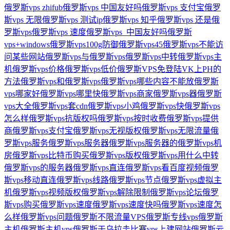
俄罗斯vps zhifub
俄罗斯vps 中国友好吗
俄罗斯vps 支付宝
俄罗
斯vps 无限
俄罗斯vps 测试ip
俄罗斯vps 知乎
俄罗斯vps 还是俄
罗斯vps
俄罗斯vps 速度
俄罗斯vps_中国友好吗
俄罗斯
vps+windows
俄罗斯vps100g防御
俄罗斯vps45
俄罗斯vps不能访
问某些网站
俄罗斯vps与俄罗斯vps
俄罗斯vps中转
俄罗斯vps主
机
俄罗斯vps价格
俄罗斯vps低价
俄罗斯VPS免登陆VK上PH的
方法
俄罗斯vps和俄罗斯vps
俄罗斯vps哪些内容不能放
俄罗斯
vps哪家好
俄罗斯vps哪里快
俄罗斯vps商家
俄罗斯vps器
俄罗斯
vps大全
俄罗斯vps套cdn
俄罗斯vps小鸡
俄罗斯vps快
俄罗斯vps
怎么样
俄罗斯vps抗版权吗
俄罗斯vps按时收费
俄罗斯vps提供
商
俄罗斯vps支付宝
俄罗斯vps无视版权
俄罗斯vps无限流量
俄
罗斯vps服务
俄罗斯vps服务器
俄罗斯vps服务器的
俄罗斯vps机
房
俄罗斯vps比特币购买
俄罗斯vps版权
俄罗斯vps用什么中转
俄罗斯vps的服务器
俄罗斯vps直连
俄罗斯vps看百度视频
俄罗
斯vps移动直连
俄罗斯vps线路
俄罗斯vps节点
俄罗斯vps虚拟主
机
俄罗斯vps视频版权
俄罗斯vps解除限制
俄罗斯vps论坛
俄罗
斯vps购买
俄罗斯vps速度
俄罗斯vps速度快吗
俄罗斯vps速度怎
么样
俄罗斯vps问题
俄罗斯不限流量VPS
俄罗斯专线vps
俄罗斯
主机
俄罗斯主机vps
俄罗斯于乌拉圭比赛vps上建网站
俄罗斯云