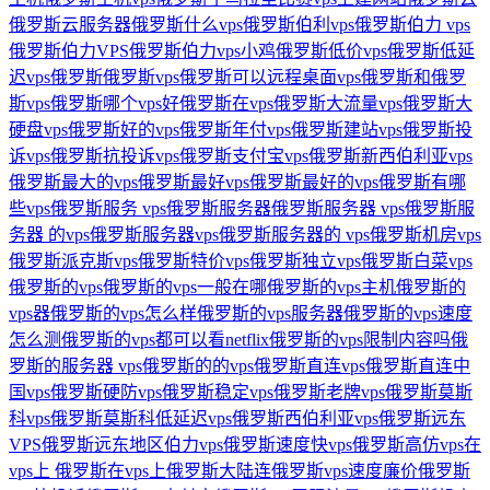
俄罗斯云服务器
俄罗斯什么vps
俄罗斯伯利vps
俄罗斯伯力 vps
俄罗斯伯力VPS
俄罗斯伯力vps小鸡
俄罗斯低价vps
俄罗斯低延
迟vps
俄罗斯俄罗斯vps
俄罗斯可以远程桌面vps
俄罗斯和俄罗
斯vps
俄罗斯哪个vps好
俄罗斯在vps
俄罗斯大流量vps
俄罗斯大
硬盘vps
俄罗斯好的vps
俄罗斯年付vps
俄罗斯建站vps
俄罗斯投
诉vps
俄罗斯抗投诉vps
俄罗斯支付宝vps
俄罗斯新西伯利亚vps
俄罗斯最大的vps
俄罗斯最好vps
俄罗斯最好的vps
俄罗斯有哪
些vps
俄罗斯服务 vps
俄罗斯服务器
俄罗斯服务器 vps
俄罗斯服
务器 的vps
俄罗斯服务器vps
俄罗斯服务器的 vps
俄罗斯机房vps
俄罗斯派克斯vps
俄罗斯特价vps
俄罗斯独立vps
俄罗斯白菜vps
俄罗斯的vps
俄罗斯的vps一般在哪
俄罗斯的vps主机
俄罗斯的
vps器
俄罗斯的vps怎么样
俄罗斯的vps服务器
俄罗斯的vps速度
怎么测
俄罗斯的vps都可以看netflix
俄罗斯的vps限制内容吗
俄
罗斯的服务器 vps
俄罗斯的的vps
俄罗斯直连vps
俄罗斯直连中
国vps
俄罗斯硬防vps
俄罗斯稳定vps
俄罗斯老牌vps
俄罗斯莫斯
科vps
俄罗斯莫斯科低延迟vps
俄罗斯西伯利亚vps
俄罗斯远东
VPS
俄罗斯远东地区伯力vps
俄罗斯速度快vps
俄罗斯高仿vps
在
vps上 俄罗斯
在vps上俄罗斯
大陆连俄罗斯vps速度
廉价俄罗斯