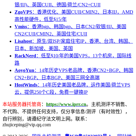
银/IIJ)、英国CUII、德国/荷兰/CN2+CUII
ZgoVPS
：香港优化、美国CUII/CMIN2、日本IIJ，AMD
高性能硬件，低至$15/年
Vmiss
：香港bgp、韩国bgp、日本CN2/软银/IIJ、美国
CN2/CUII/CMIN2、英国住宅/CUII
Lisahost
：原生/双ISP/家庭住宅IP，香港、台湾、韩国、
日本、新加坡、美国、英国
RackNerd
：低至$10/年的美国VPS，13个机房，国际线
路
AoyoYun
：14年历史VPS老品牌，香港CN2+BGP、韩国
CN2+BGP、日本BGP、美国三网全高端
HostWinds
：14年历史美国老品牌，运作美国/荷兰VPS
云，提供250个C段，免费一键换IP
本站服务器托管商
：
https://www.iprr.cn
。主机测评不销售、
不代购、不提供任何支持，仅分享信息/测评（有时效性），
自行辨别，请遵纪守法文明上网。联系：
zhujiceping@vip.qq.com