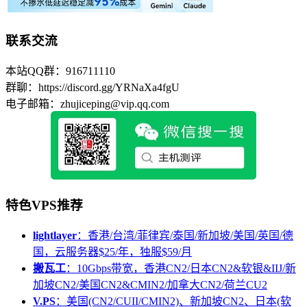
联系交流
本站QQ群：916711110
群聊：https://discord.gg/YRNaXa4fgU
电子邮箱：zhujiceping@vip.qq.com
特色VPS推荐
lightlayer
：香港/台湾/菲律宾/泰国/新加坡/美国/英国/德
国，云服务器$25/年，独服$59/月
搬瓦工
：10Gbps带宽，香港CN2/日本CN2&软银&IIJ/新
加坡CN2/美国CN2&CMIN2/加拿大CN2/荷兰CU2
V.PS
：美国(CN2/CUII/CMIN2)、新加坡CN2、日本(软