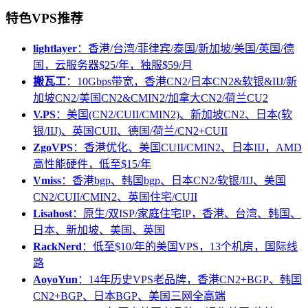
特色VPS推荐
lightlayer
：香港/台湾/菲律宾/泰国/新加坡/美国/英国/德
国，云服务器$25/年，独服$59/月
搬瓦工
：10Gbps带宽，香港CN2/日本CN2&软银&IIJ/新
加坡CN2/美国CN2&CMIN2/加拿大CN2/荷兰CU2
V.PS
：美国(CN2/CUII/CMIN2)、新加坡CN2、日本(软
银/IIJ)、英国CUII、德国/荷兰/CN2+CUII
ZgoVPS
：香港优化、美国CUII/CMIN2、日本IIJ，AMD
高性能硬件，低至$15/年
Vmiss
：香港bgp、韩国bgp、日本CN2/软银/IIJ、美国
CN2/CUII/CMIN2、英国住宅/CUII
Lisahost
：原生/双ISP/家庭住宅IP，香港、台湾、韩国、
日本、新加坡、美国、英国
RackNerd
：低至$10/年的美国VPS，13个机房，国际线
路
AoyoYun
：14年历史VPS老品牌，香港CN2+BGP、韩国
CN2+BGP、日本BGP、美国三网全高端