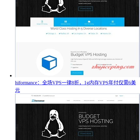
hiformance：全场VPS一律8折，1g内存VPS年付仅需6美
元