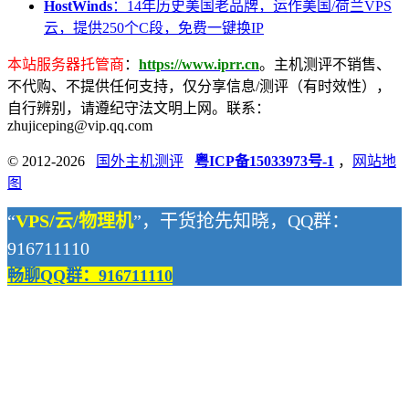
HostWinds
：14年历史美国老品牌，运作美国/荷兰VPS
云，提供250个C段，免费一键换IP
本站服务器托管商
：
https://www.iprr.cn
。主机测评不销售、
不代购、不提供任何支持，仅分享信息/测评（有时效性），
自行辨别，请遵纪守法文明上网。联系：
zhujiceping@vip.qq.com
© 2012-2026
国外主机测评
粤ICP备15033973号-1
，
网站地
图
“
VPS/云/物理机
”，干货抢先知晓，QQ群：
916711110
畅聊QQ群：916711110