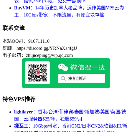
云，提供250个C段，免费一键换IP
BuyVM
：14年历史加拿大老品牌，运作美国VPS云为
主，10Gbps带宽，不限流量，有便宜块存储
联系交流
本站QQ群：916711110
群聊：https://discord.gg/YRNaXa4fgU
电子邮箱：zhujiceping@vip.qq.com
特色VPS推荐
lightlayer
：香港/台湾/菲律宾/泰国/新加坡/美国/英国/德
国，云服务器$25/年，独服$59/月
搬瓦工
：10Gbps带宽，香港CN2/日本CN2&软银&IIJ/新