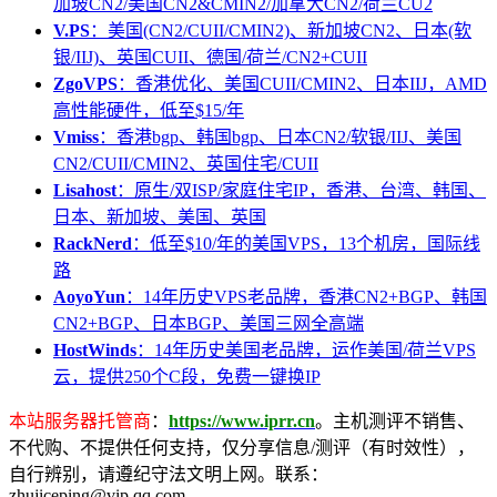
加坡CN2/美国CN2&CMIN2/加拿大CN2/荷兰CU2
V.PS
：美国(CN2/CUII/CMIN2)、新加坡CN2、日本(软
银/IIJ)、英国CUII、德国/荷兰/CN2+CUII
ZgoVPS
：香港优化、美国CUII/CMIN2、日本IIJ，AMD
高性能硬件，低至$15/年
Vmiss
：香港bgp、韩国bgp、日本CN2/软银/IIJ、美国
CN2/CUII/CMIN2、英国住宅/CUII
Lisahost
：原生/双ISP/家庭住宅IP，香港、台湾、韩国、
日本、新加坡、美国、英国
RackNerd
：低至$10/年的美国VPS，13个机房，国际线
路
AoyoYun
：14年历史VPS老品牌，香港CN2+BGP、韩国
CN2+BGP、日本BGP、美国三网全高端
HostWinds
：14年历史美国老品牌，运作美国/荷兰VPS
云，提供250个C段，免费一键换IP
本站服务器托管商
：
https://www.iprr.cn
。主机测评不销售、
不代购、不提供任何支持，仅分享信息/测评（有时效性），
自行辨别，请遵纪守法文明上网。联系：
zhujiceping@vip.qq.com