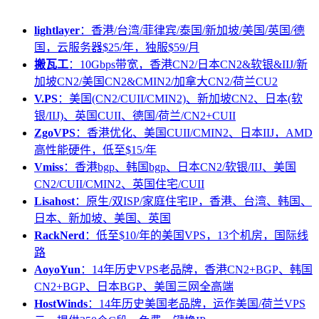
lightlayer
：香港/台湾/菲律宾/泰国/新加坡/美国/英国/德
国，云服务器$25/年，独服$59/月
搬瓦工
：10Gbps带宽，香港CN2/日本CN2&软银&IIJ/新
加坡CN2/美国CN2&CMIN2/加拿大CN2/荷兰CU2
V.PS
：美国(CN2/CUII/CMIN2)、新加坡CN2、日本(软
银/IIJ)、英国CUII、德国/荷兰/CN2+CUII
ZgoVPS
：香港优化、美国CUII/CMIN2、日本IIJ，AMD
高性能硬件，低至$15/年
Vmiss
：香港bgp、韩国bgp、日本CN2/软银/IIJ、美国
CN2/CUII/CMIN2、英国住宅/CUII
Lisahost
：原生/双ISP/家庭住宅IP，香港、台湾、韩国、
日本、新加坡、美国、英国
RackNerd
：低至$10/年的美国VPS，13个机房，国际线
路
AoyoYun
：14年历史VPS老品牌，香港CN2+BGP、韩国
CN2+BGP、日本BGP、美国三网全高端
HostWinds
：14年历史美国老品牌，运作美国/荷兰VPS