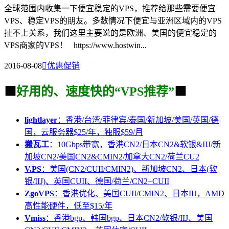
全球范围内收集一下便宜稳定的VPS，推荐给那些需要便宜
VPS、稳定VPS的朋友。多数情况下便宜与亚洲区域内的VPS
扯不上关系，我们这里主要说的是欧洲、美国的便宜稳定的
VPS商家的VPS！ https://www.hostwin...
2016-08-08

优惠促销
🟩
好用的、速度快的“VPS推荐”
🟩
lightlayer
：香港/台湾/菲律宾/泰国/新加坡/美国/英国/德
国，云服务器$25/年，独服$59/月
搬瓦工
：10Gbps带宽，香港CN2/日本CN2&软银&IIJ/新
加坡CN2/美国CN2&CMIN2/加拿大CN2/荷兰CU2
V.PS
：美国(CN2/CUII/CMIN2)、新加坡CN2、日本(软
银/IIJ)、英国CUII、德国/荷兰/CN2+CUII
ZgoVPS
：香港优化、美国CUII/CMIN2、日本IIJ，AMD
高性能硬件，低至$15/年
Vmiss
：香港bgp、韩国bgp、日本CN2/软银/IIJ、美国