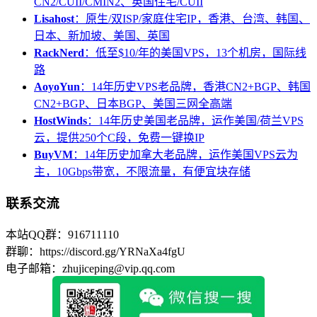
CN2/CUII/CMIN2、英国住宅/CUII
Lisahost
：原生/双ISP/家庭住宅IP，香港、台湾、韩国、
日本、新加坡、美国、英国
RackNerd
：低至$10/年的美国VPS，13个机房，国际线
路
AoyoYun
：14年历史VPS老品牌，香港CN2+BGP、韩国
CN2+BGP、日本BGP、美国三网全高端
HostWinds
：14年历史美国老品牌，运作美国/荷兰VPS
云，提供250个C段，免费一键换IP
BuyVM
：14年历史加拿大老品牌，运作美国VPS云为
主，10Gbps带宽，不限流量，有便宜块存储
联系交流
本站QQ群：916711110
群聊：https://discord.gg/YRNaXa4fgU
电子邮箱：zhujiceping@vip.qq.com