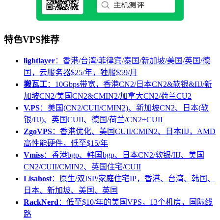
特色VPS推荐
lightlayer
：香港/台湾/菲律宾/泰国/新加坡/美国/英国/德
国，云服务器$25/年，独服$59/月
搬瓦工
：10Gbps带宽，香港CN2/日本CN2&软银&IIJ/新
加坡CN2/美国CN2&CMIN2/加拿大CN2/荷兰CU2
V.PS
：美国(CN2/CUII/CMIN2)、新加坡CN2、日本(软
银/IIJ)、英国CUII、德国/荷兰/CN2+CUII
ZgoVPS
：香港优化、美国CUII/CMIN2、日本IIJ，AMD
高性能硬件，低至$15/年
Vmiss
：香港bgp、韩国bgp、日本CN2/软银/IIJ、美国
CN2/CUII/CMIN2、英国住宅/CUII
Lisahost
：原生/双ISP/家庭住宅IP，香港、台湾、韩国、
日本、新加坡、美国、英国
RackNerd
：低至$10/年的美国VPS，13个机房，国际线
路