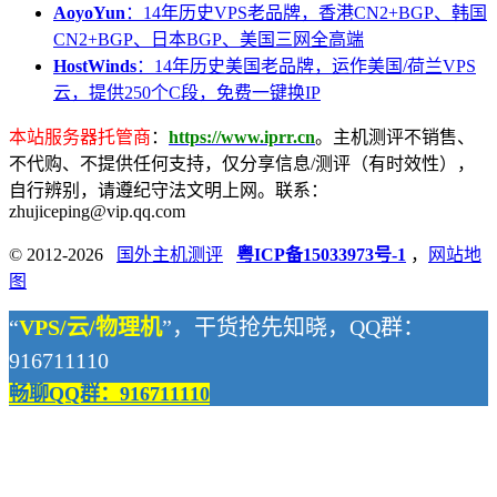
AoyoYun
：14年历史VPS老品牌，香港CN2+BGP、韩国
CN2+BGP、日本BGP、美国三网全高端
HostWinds
：14年历史美国老品牌，运作美国/荷兰VPS
云，提供250个C段，免费一键换IP
本站服务器托管商
：
https://www.iprr.cn
。主机测评不销售、
不代购、不提供任何支持，仅分享信息/测评（有时效性），
自行辨别，请遵纪守法文明上网。联系：
zhujiceping@vip.qq.com
© 2012-2026
国外主机测评
粤ICP备15033973号-1
，
网站地
图
“
VPS/云/物理机
”，干货抢先知晓，QQ群：
916711110
畅聊QQ群：916711110