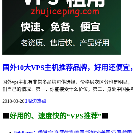
国外10大VPS主机推荐品牌，好用还便宜，还
国外vps主机有非常多品牌可供选择，价格层次区分也是明显
们自己的情况：第一，你能接受什么价位；第二，身处中国要考虑
2018-03-26

周边热点
🟩
好用的、速度快的“VPS推荐”
🟩
lightlayer
：香港/台湾/菲律宾/泰国/新加坡/美国/英国/德国