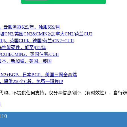
，云服务器$25/年，独服$59/月
坡CN2/美国CN2&CMIN2/加拿大CN2/荷兰CU2
IJ)、英国CUII、德国/荷兰/CN2+CUII
D高性能硬件，低至$15/年
CUII/CMIN2、英国住宅/CUII
、日本、新加坡、美国、英国
路
CN2+BGP、日本BGP、美国三网全高端
，提供250个C段，免费一键换IP
、不提供任何支持，仅分享信息/测评（有时效性），自行辨别，请遵纪守法
图
10