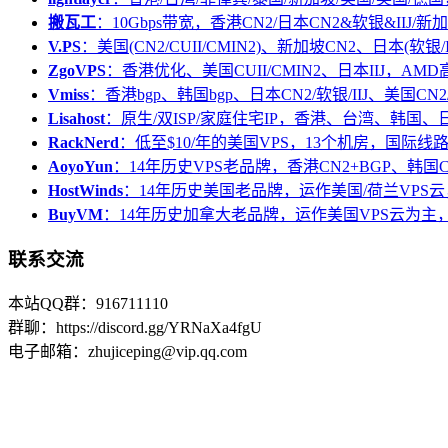
搬瓦工
：10Gbps带宽，香港CN2/日本CN2&软银&IIJ/新加
V.PS
：美国(CN2/CUII/CMIN2)、新加坡CN2、日本(软银/I
ZgoVPS
：香港优化、美国CUII/CMIN2、日本IIJ，AM
Vmiss
：香港bgp、韩国bgp、日本CN2/软银/IIJ、美国CN2/
Lisahost
：原生/双ISP/家庭住宅IP，香港、台湾、韩国
RackNerd
：低至$10/年的美国VPS，13个机房，国际线
AoyoYun
：14年历史VPS老品牌，香港CN2+BGP、韩国
HostWinds
：14年历史美国老品牌，运作美国/荷兰VPS云
BuyVM
：14年历史加拿大老品牌，运作美国VPS云为主，
联系交流
本站QQ群：916711110
群聊：https://discord.gg/YRNaXa4fgU
电子邮箱：zhujiceping@vip.qq.com