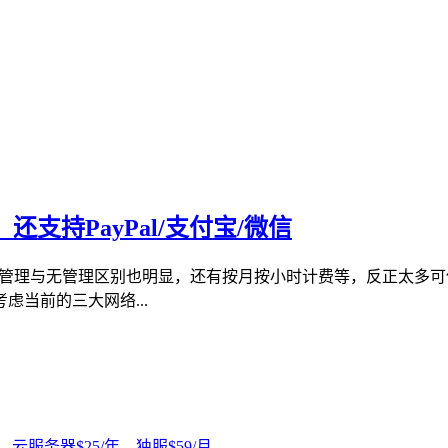
支持PayPal/支付宝/微信
，管理与无管理区别也明显，还有按月按小时计费等，反正太多
当前的三大网络...
，云服务器$25/年，独服$59/月