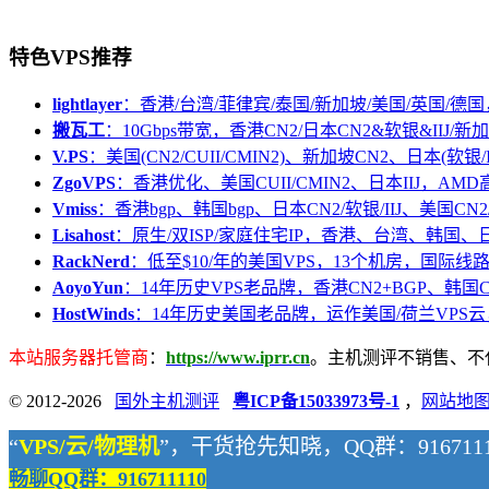
特色VPS推荐
lightlayer
：香港/台湾/菲律宾/泰国/新加坡/美国/英国/德国
搬瓦工
：10Gbps带宽，香港CN2/日本CN2&软银&IIJ/新加
V.PS
：美国(CN2/CUII/CMIN2)、新加坡CN2、日本(软银/I
ZgoVPS
：香港优化、美国CUII/CMIN2、日本IIJ，AM
Vmiss
：香港bgp、韩国bgp、日本CN2/软银/IIJ、美国CN2/
Lisahost
：原生/双ISP/家庭住宅IP，香港、台湾、韩国
RackNerd
：低至$10/年的美国VPS，13个机房，国际线
AoyoYun
：14年历史VPS老品牌，香港CN2+BGP、韩国
HostWinds
：14年历史美国老品牌，运作美国/荷兰VPS云
本站服务器托管商
：
https://www.iprr.cn
。主机测评不销售、不代购
© 2012-2026
国外主机测评
粤ICP备15033973号-1
，
网站地
“
VPS/云/物理机
”，干货抢先知晓，QQ群：9167111
畅聊QQ群：916711110