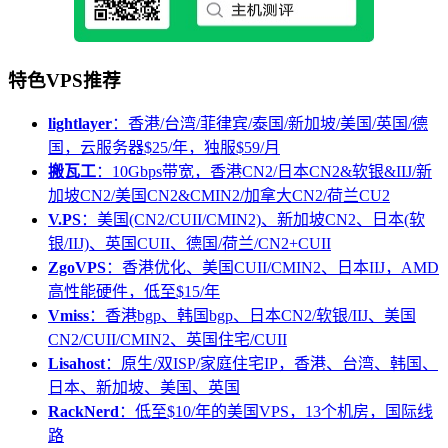
特色VPS推荐
lightlayer
：香港/台湾/菲律宾/泰国/新加坡/美国/英国/德
国，云服务器$25/年，独服$59/月
搬瓦工
：10Gbps带宽，香港CN2/日本CN2&软银&IIJ/新
加坡CN2/美国CN2&CMIN2/加拿大CN2/荷兰CU2
V.PS
：美国(CN2/CUII/CMIN2)、新加坡CN2、日本(软
银/IIJ)、英国CUII、德国/荷兰/CN2+CUII
ZgoVPS
：香港优化、美国CUII/CMIN2、日本IIJ，AMD
高性能硬件，低至$15/年
Vmiss
：香港bgp、韩国bgp、日本CN2/软银/IIJ、美国
CN2/CUII/CMIN2、英国住宅/CUII
Lisahost
：原生/双ISP/家庭住宅IP，香港、台湾、韩国、
日本、新加坡、美国、英国
RackNerd
：低至$10/年的美国VPS，13个机房，国际线
路