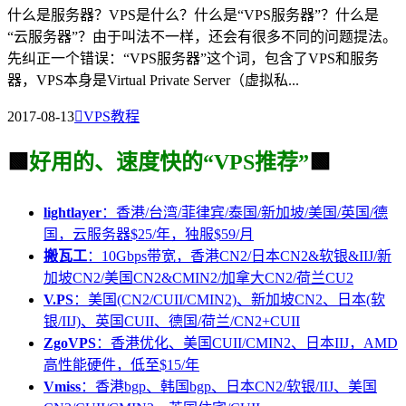
什么是服务器？VPS是什么？什么是“VPS服务器”？什么是
“云服务器”？由于叫法不一样，还会有很多不同的问题提法。
先纠正一个错误：“VPS服务器”这个词，包含了VPS和服务
器，VPS本身是Virtual Private Server（虚拟私...
2017-08-13

VPS教程
🟩
好用的、速度快的“VPS推荐”
🟩
lightlayer
：香港/台湾/菲律宾/泰国/新加坡/美国/英国/德
国，云服务器$25/年，独服$59/月
搬瓦工
：10Gbps带宽，香港CN2/日本CN2&软银&IIJ/新
加坡CN2/美国CN2&CMIN2/加拿大CN2/荷兰CU2
V.PS
：美国(CN2/CUII/CMIN2)、新加坡CN2、日本(软
银/IIJ)、英国CUII、德国/荷兰/CN2+CUII
ZgoVPS
：香港优化、美国CUII/CMIN2、日本IIJ，AMD
高性能硬件，低至$15/年
Vmiss
：香港bgp、韩国bgp、日本CN2/软银/IIJ、美国