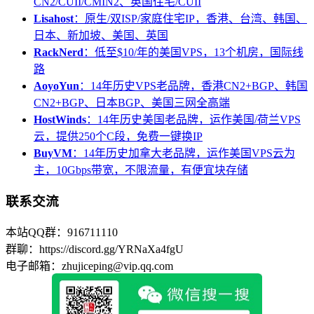
CN2/CUII/CMIN2、英国住宅/CUII
Lisahost
：原生/双ISP/家庭住宅IP，香港、台湾、韩国、
日本、新加坡、美国、英国
RackNerd
：低至$10/年的美国VPS，13个机房，国际线
路
AoyoYun
：14年历史VPS老品牌，香港CN2+BGP、韩国
CN2+BGP、日本BGP、美国三网全高端
HostWinds
：14年历史美国老品牌，运作美国/荷兰VPS
云，提供250个C段，免费一键换IP
BuyVM
：14年历史加拿大老品牌，运作美国VPS云为
主，10Gbps带宽，不限流量，有便宜块存储
联系交流
本站QQ群：916711110
群聊：https://discord.gg/YRNaXa4fgU
电子邮箱：zhujiceping@vip.qq.com