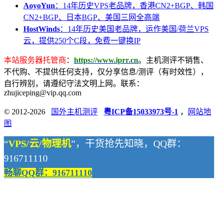
AoyoYun
：14年历史VPS老品牌，香港CN2+BGP、韩国
CN2+BGP、日本BGP、美国三网全高端
HostWinds
：14年历史美国老品牌，运作美国/荷兰VPS
云，提供250个C段，免费一键换IP
本站服务器托管商
：
https://www.iprr.cn
。主机测评不销售、
不代购、不提供任何支持，仅分享信息/测评（有时效性），
自行辨别，请遵纪守法文明上网。联系：
zhujiceping@vip.qq.com
© 2012-2026
国外主机测评
粤ICP备15033973号-1
，
网站地
图
“
VPS/云/物理机
”，干货抢先知晓，QQ群：
916711110
畅聊QQ群：916711110