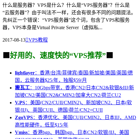
什么是服务器？VPS是什么？什么是“VPS服务器”？什么是
“云服务器”？由于叫法不一样，还会有很多不同的问题提法。
先纠正一个错误：“VPS服务器”这个词，包含了VPS和服务
器，VPS本身是Virtual Private Server（虚拟私...
2017-08-13

VPS教程
🟩
好用的、速度快的“VPS推荐”
🟩
lightlayer
：香港/台湾/菲律宾/泰国/新加坡/美国/英国/德
国，云服务器$25/年，独服$59/月
搬瓦工
：10Gbps带宽，香港CN2/日本CN2&软银&IIJ/新
加坡CN2/美国CN2&CMIN2/加拿大CN2/荷兰CU2
V.PS
：美国(CN2/CUII/CMIN2)、新加坡CN2、日本(软
银/IIJ)、英国CUII、德国/荷兰/CN2+CUII
ZgoVPS
：香港优化、美国CUII/CMIN2、日本IIJ，AMD
高性能硬件，低至$15/年
Vmiss
：香港bgp、韩国bgp、日本CN2/软银/IIJ、美国