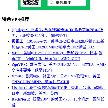
特色VPS推荐
lightlayer
：香港/台湾/菲律宾/泰国/新加坡/美国/英国/德
国，云服务器$25/年，独服$59/月
搬瓦工
：10Gbps带宽，香港CN2/日本CN2&软银&IIJ/新
加坡CN2/美国CN2&CMIN2/加拿大CN2/荷兰CU2
V.PS
：美国(CN2/CUII/CMIN2)、新加坡CN2、日本(软
银/IIJ)、英国CUII、德国/荷兰/CN2+CUII
ZgoVPS
：香港优化、美国CUII/CMIN2、日本IIJ，AMD
高性能硬件，低至$15/年
Vmiss
：香港bgp、韩国bgp、日本CN2/软银/IIJ、美国
CN2/CUII/CMIN2、英国住宅/CUII
Lisahost
：原生/双ISP/家庭住宅IP，香港、台湾、韩国、
日本、新加坡、美国、英国
RackNerd
：低至$10/年的美国VPS，13个机房，国际线
路