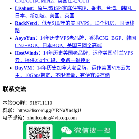
CN2/CUII/CMIN2、英国住宅/CUII
Lisahost
：原生/双ISP/家庭住宅IP，香港、台湾、韩国、
日本、新加坡、美国、英国
RackNerd
：低至$10/年的美国VPS，13个机房，国际线
路
AoyoYun
：14年历史VPS老品牌，香港CN2+BGP、韩国
CN2+BGP、日本BGP、美国三网全高端
HostWinds
：14年历史美国老品牌，运作美国/荷兰VPS
云，提供250个C段，免费一键换IP
BuyVM
：14年历史加拿大老品牌，运作美国VPS云为
主，10Gbps带宽，不限流量，有便宜块存储
联系交流
本站QQ群：916711110
群聊：https://discord.gg/YRNaXa4fgU
电子邮箱：zhujiceping@vip.qq.com