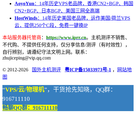
AoyoYun
：14年历史VPS老品牌，香港CN2+BGP、韩国
CN2+BGP、日本BGP、美国三网全高端
HostWinds
：14年历史美国老品牌，运作美国/荷兰VPS
云，提供250个C段，免费一键换IP
本站服务器托管商
：
https://www.iprr.cn
。主机测评不销售、
不代购、不提供任何支持，仅分享信息/测评（有时效性），
自行辨别，请遵纪守法文明上网。联系：
zhujiceping@vip.qq.com
© 2012-2026
国外主机测评
粤ICP备15033973号-1
，
网站地
图
“
VPS/云/物理机
”，干货抢先知晓，QQ群：
916711110
畅聊QQ群：916711110