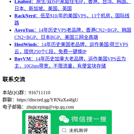
Lisahost
：原生/双ISP/家庭住宅IP，香港、台湾、韩国、
日本、新加坡、美国、英国
RackNerd
：低至$10/年的美国VPS，13个机房，国际线
路
AoyoYun
：14年历史VPS老品牌，香港CN2+BGP、韩国
CN2+BGP、日本BGP、美国三网全高端
HostWinds
：14年历史美国老品牌，运作美国/荷兰VPS
云，提供250个C段，免费一键换IP
BuyVM
：14年历史加拿大老品牌，运作美国VPS云为
主，10Gbps带宽，不限流量，有便宜块存储
联系交流
本站QQ群：916711110
群聊：https://discord.gg/YRNaXa4fgU
电子邮箱：zhujiceping@vip.qq.com