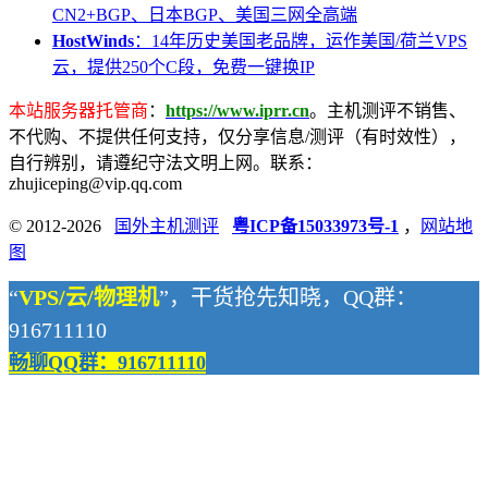
CN2+BGP、日本BGP、美国三网全高端
HostWinds
：14年历史美国老品牌，运作美国/荷兰VPS
云，提供250个C段，免费一键换IP
本站服务器托管商
：
https://www.iprr.cn
。主机测评不销售、
不代购、不提供任何支持，仅分享信息/测评（有时效性），
自行辨别，请遵纪守法文明上网。联系：
zhujiceping@vip.qq.com
© 2012-2026
国外主机测评
粤ICP备15033973号-1
，
网站地
图
“
VPS/云/物理机
”，干货抢先知晓，QQ群：
916711110
畅聊QQ群：916711110