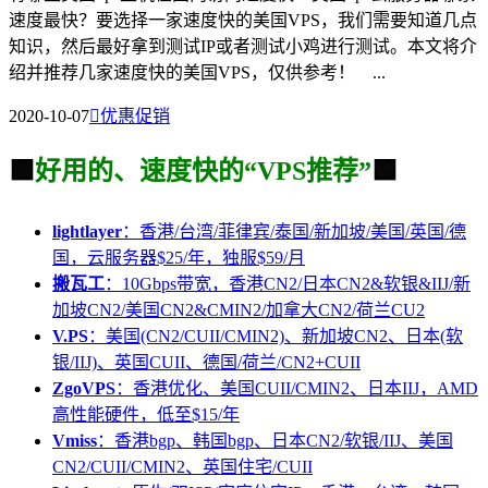
速度最快？要选择一家速度快的美国VPS，我们需要知道几点
知识，然后最好拿到测试IP或者测试小鸡进行测试。本文将介
绍并推荐几家速度快的美国VPS，仅供参考！ ...
2020-10-07

优惠促销
🟩
好用的、速度快的“VPS推荐”
🟩
lightlayer
：香港/台湾/菲律宾/泰国/新加坡/美国/英国/德
国，云服务器$25/年，独服$59/月
搬瓦工
：10Gbps带宽，香港CN2/日本CN2&软银&IIJ/新
加坡CN2/美国CN2&CMIN2/加拿大CN2/荷兰CU2
V.PS
：美国(CN2/CUII/CMIN2)、新加坡CN2、日本(软
银/IIJ)、英国CUII、德国/荷兰/CN2+CUII
ZgoVPS
：香港优化、美国CUII/CMIN2、日本IIJ，AMD
高性能硬件，低至$15/年
Vmiss
：香港bgp、韩国bgp、日本CN2/软银/IIJ、美国
CN2/CUII/CMIN2、英国住宅/CUII