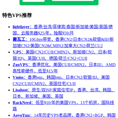
特色VPS推荐
lightlayer
：香港/台湾/菲律宾/泰国/新加坡/美国/英国/德
国，云服务器$25/年，独服$59/月
搬瓦工
：10Gbps带宽，香港CN2/日本CN2&软银&IIJ/新
加坡CN2/美国CN2&CMIN2/加拿大CN2/荷兰CU2
V.PS
：美国(CN2/CUII/CMIN2)、新加坡CN2、日本(软
银/IIJ)、英国CUII、德国/荷兰/CN2+CUII
ZgoVPS
：香港优化、美国CUII/CMIN2、日本IIJ，AMD
高性能硬件，低至$15/年
Vmiss
：香港bgp、韩国bgp、日本CN2/软银/IIJ、美国
CN2/CUII/CMIN2、英国住宅/CUII
Lisahost
：原生/双ISP/家庭住宅IP，香港、台湾、韩国、
日本、新加坡、美国、英国
RackNerd
：低至$10/年的美国VPS，13个机房，国际线
路
AoyoYun
：14年历史VPS老品牌，香港CN2+BGP、韩国