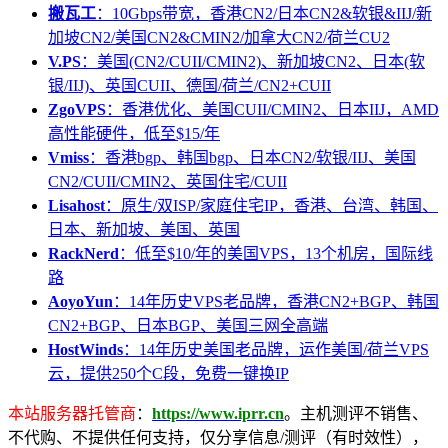
搬瓦工
：10Gbps带宽，香港CN2/日本CN2&软银&IIJ/新
加坡CN2/美国CN2&CMIN2/加拿大CN2/荷兰CU2
V.PS
：美国(CN2/CUII/CMIN2)、新加坡CN2、日本(软
银/IIJ)、英国CUII、德国/荷兰/CN2+CUII
ZgoVPS
：香港优化、美国CUII/CMIN2、日本IIJ，AMD
高性能硬件，低至$15/年
Vmiss
：香港bgp、韩国bgp、日本CN2/软银/IIJ、美国
CN2/CUII/CMIN2、英国住宅/CUII
Lisahost
：原生/双ISP/家庭住宅IP，香港、台湾、韩国、
日本、新加坡、美国、英国
RackNerd
：低至$10/年的美国VPS，13个机房，国际线
路
AoyoYun
：14年历史VPS老品牌，香港CN2+BGP、韩国
CN2+BGP、日本BGP、美国三网全高端
HostWinds
：14年历史美国老品牌，运作美国/荷兰VPS
云，提供250个C段，免费一键换IP
本站服务器托管商
：
https://www.iprr.cn
。主机测评不销售、
不代购、不提供任何支持，仅分享信息/测评（有时效性），