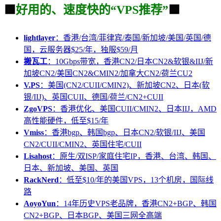
🟩
好用的、速度快的“VPS推荐”
🟩
lightlayer
：香港/台湾/菲律宾/泰国/新加坡/美国/英国/德
国，云服务器$25/年，独服$59/月
搬瓦工
：10Gbps带宽，香港CN2/日本CN2&软银&IIJ/新
加坡CN2/美国CN2&CMIN2/加拿大CN2/荷兰CU2
V.PS
：美国(CN2/CUII/CMIN2)、新加坡CN2、日本(软
银/IIJ)、英国CUII、德国/荷兰/CN2+CUII
ZgoVPS
：香港优化、美国CUII/CMIN2、日本IIJ，AMD
高性能硬件，低至$15/年
Vmiss
：香港bgp、韩国bgp、日本CN2/软银/IIJ、美国
CN2/CUII/CMIN2、英国住宅/CUII
Lisahost
：原生/双ISP/家庭住宅IP，香港、台湾、韩国、
日本、新加坡、美国、英国
RackNerd
：低至$10/年的美国VPS，13个机房，国际线
路
AoyoYun
：14年历史VPS老品牌，香港CN2+BGP、韩国
CN2+BGP、日本BGP、美国三网全高端