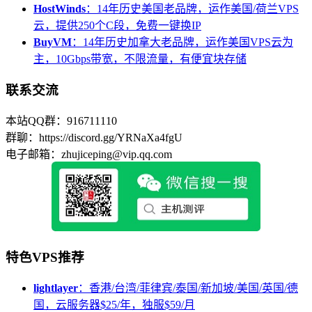
HostWinds
：14年历史美国老品牌，运作美国/荷兰VPS
云，提供250个C段，免费一键换IP
BuyVM
：14年历史加拿大老品牌，运作美国VPS云为
主，10Gbps带宽，不限流量，有便宜块存储
联系交流
本站QQ群：916711110
群聊：https://discord.gg/YRNaXa4fgU
电子邮箱：zhujiceping@vip.qq.com
特色VPS推荐
lightlayer
：香港/台湾/菲律宾/泰国/新加坡/美国/英国/德
国，云服务器$25/年，独服$59/月