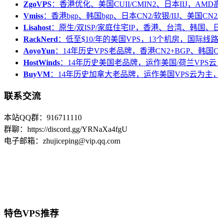
ZgoVPS
：香港优化、美国CUII/CMIN2、日本IIJ，AM
Vmiss
：香港bgp、韩国bgp、日本CN2/软银/IIJ、美国CN2/
Lisahost
：原生/双ISP/家庭住宅IP，香港、台湾、韩国
RackNerd
：低至$10/年的美国VPS，13个机房，国际线
AoyoYun
：14年历史VPS老品牌，香港CN2+BGP、韩国
HostWinds
：14年历史美国老品牌，运作美国/荷兰VPS云
BuyVM
：14年历史加拿大老品牌，运作美国VPS云为主，
联系交流
本站QQ群：916711110
群聊：https://discord.gg/YRNaXa4fgU
电子邮箱：zhujiceping@vip.qq.com
特色VPS推荐