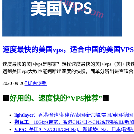
速度最快的美国vps，适合中国的美国VPS
速度最快的美国vps是哪家？想找速度最快的美国vps（美国快
遇到美国vps大致也能判断出速度的快慢，简单分辨出是否适合自.
2020-09-20

优惠促销
🟩
好用的、速度快的“VPS推荐”
🟩
lightlayer
：香港/台湾/菲律宾/泰国/新加坡/美国/英国/德国
搬瓦工
：10Gbps带宽，香港CN2/日本CN2&软银&IIJ/新加
V.PS
：美国(CN2/CUII/CMIN2)、新加坡CN2、日本(软银/I