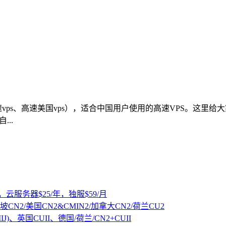
速vps、高速美国vps），适合中国用户使用的高速VPS。这
..
，云服务器$25/年，独服$59/月
坡CN2/美国CN2&CMIN2/加拿大CN2/荷兰CU2
IJ)、英国CUII、德国/荷兰/CN2+CUII