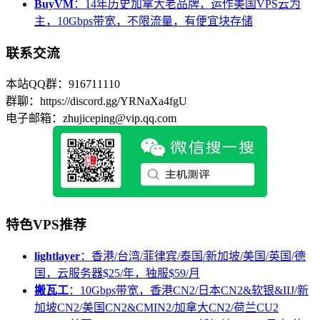
BuyVM
：14年历史加拿大老品牌，运作美国VPS云为
主，10Gbps带宽，不限流量，有便宜块存储
联系交流
本站QQ群：916711110
群聊：https://discord.gg/YRNaXa4fgU
电子邮箱：zhujiceping@vip.qq.com
特色VPS推荐
lightlayer
：香港/台湾/菲律宾/泰国/新加坡/美国/英国/德
国，云服务器$25/年，独服$59/月
搬瓦工
：10Gbps带宽，香港CN2/日本CN2&软银&IIJ/新
加坡CN2/美国CN2&CMIN2/加拿大CN2/荷兰CU2