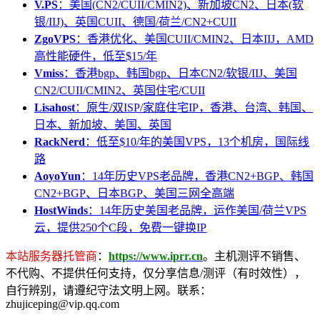
V.PS
：美国(CN2/CUII/CMIN2)、新加坡CN2、日本(软
银/IIJ)、英国CUII、德国/荷兰/CN2+CUII
ZgoVPS
：香港优化、美国CUII/CMIN2、日本IIJ，AMD
高性能硬件，低至$15/年
Vmiss
：香港bgp、韩国bgp、日本CN2/软银/IIJ、美国
CN2/CUII/CMIN2、英国住宅/CUII
Lisahost
：原生/双ISP/家庭住宅IP，香港、台湾、韩国、
日本、新加坡、美国、英国
RackNerd
：低至$10/年的美国VPS，13个机房，国际线
路
AoyoYun
：14年历史VPS老品牌，香港CN2+BGP、韩国
CN2+BGP、日本BGP、美国三网全高端
HostWinds
：14年历史美国老品牌，运作美国/荷兰VPS
云，提供250个C段，免费一键换IP
本站服务器托管商
：
https://www.iprr.cn
。主机测评不销售、
不代购、不提供任何支持，仅分享信息/测评（有时效性），
自行辨别，请遵纪守法文明上网。联系：
zhujiceping@vip.qq.com