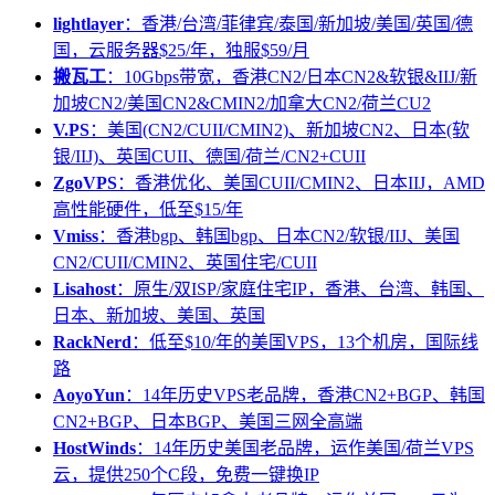
lightlayer
：香港/台湾/菲律宾/泰国/新加坡/美国/英国/德
国，云服务器$25/年，独服$59/月
搬瓦工
：10Gbps带宽，香港CN2/日本CN2&软银&IIJ/新
加坡CN2/美国CN2&CMIN2/加拿大CN2/荷兰CU2
V.PS
：美国(CN2/CUII/CMIN2)、新加坡CN2、日本(软
银/IIJ)、英国CUII、德国/荷兰/CN2+CUII
ZgoVPS
：香港优化、美国CUII/CMIN2、日本IIJ，AMD
高性能硬件，低至$15/年
Vmiss
：香港bgp、韩国bgp、日本CN2/软银/IIJ、美国
CN2/CUII/CMIN2、英国住宅/CUII
Lisahost
：原生/双ISP/家庭住宅IP，香港、台湾、韩国、
日本、新加坡、美国、英国
RackNerd
：低至$10/年的美国VPS，13个机房，国际线
路
AoyoYun
：14年历史VPS老品牌，香港CN2+BGP、韩国
CN2+BGP、日本BGP、美国三网全高端
HostWinds
：14年历史美国老品牌，运作美国/荷兰VPS
云，提供250个C段，免费一键换IP