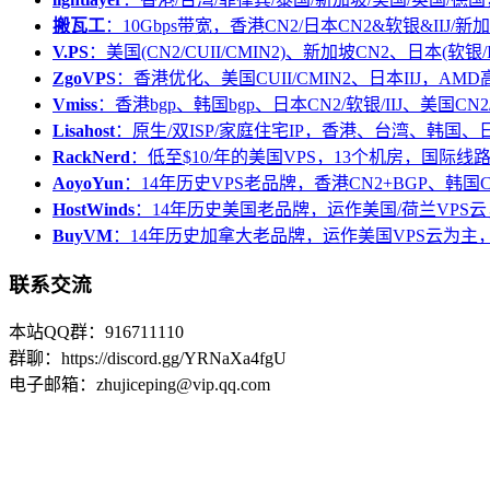
搬瓦工
：10Gbps带宽，香港CN2/日本CN2&软银&IIJ/新加
V.PS
：美国(CN2/CUII/CMIN2)、新加坡CN2、日本(软银/I
ZgoVPS
：香港优化、美国CUII/CMIN2、日本IIJ，AM
Vmiss
：香港bgp、韩国bgp、日本CN2/软银/IIJ、美国CN2/
Lisahost
：原生/双ISP/家庭住宅IP，香港、台湾、韩国
RackNerd
：低至$10/年的美国VPS，13个机房，国际线
AoyoYun
：14年历史VPS老品牌，香港CN2+BGP、韩国
HostWinds
：14年历史美国老品牌，运作美国/荷兰VPS云
BuyVM
：14年历史加拿大老品牌，运作美国VPS云为主，
联系交流
本站QQ群：916711110
群聊：https://discord.gg/YRNaXa4fgU
电子邮箱：zhujiceping@vip.qq.com