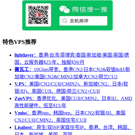
特色VPS推荐
lightlayer
：香港/台湾/菲律宾/泰国/新加坡/美国/英国/德
国，云服务器$25/年，独服$59/月
搬瓦工
：10Gbps带宽，香港CN2/日本CN2&软银&IIJ/新
加坡CN2/美国CN2&CMIN2/加拿大CN2/荷兰CU2
V.PS
：美国(CN2/CUII/CMIN2)、新加坡CN2、日本(软
银/IIJ)、英国CUII、德国/荷兰/CN2+CUII
ZgoVPS
：香港优化、美国CUII/CMIN2、日本IIJ，AMD
高性能硬件，低至$15/年
Vmiss
：香港bgp、韩国bgp、日本CN2/软银/IIJ、美国
CN2/CUII/CMIN2、英国住宅/CUII
Lisahost
：原生/双ISP/家庭住宅IP，香港、台湾、韩国、
日本、新加坡、美国、英国