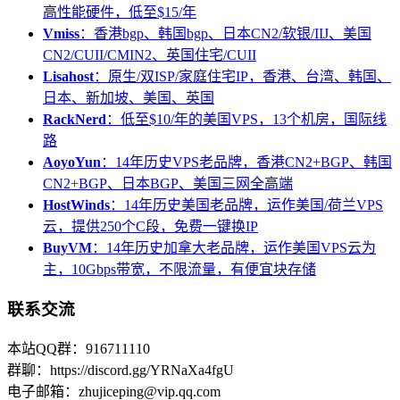
高性能硬件，低至$15/年
Vmiss
：香港bgp、韩国bgp、日本CN2/软银/IIJ、美国
CN2/CUII/CMIN2、英国住宅/CUII
Lisahost
：原生/双ISP/家庭住宅IP，香港、台湾、韩国、
日本、新加坡、美国、英国
RackNerd
：低至$10/年的美国VPS，13个机房，国际线
路
AoyoYun
：14年历史VPS老品牌，香港CN2+BGP、韩国
CN2+BGP、日本BGP、美国三网全高端
HostWinds
：14年历史美国老品牌，运作美国/荷兰VPS
云，提供250个C段，免费一键换IP
BuyVM
：14年历史加拿大老品牌，运作美国VPS云为
主，10Gbps带宽，不限流量，有便宜块存储
联系交流
本站QQ群：916711110
群聊：https://discord.gg/YRNaXa4fgU
电子邮箱：zhujiceping@vip.qq.com