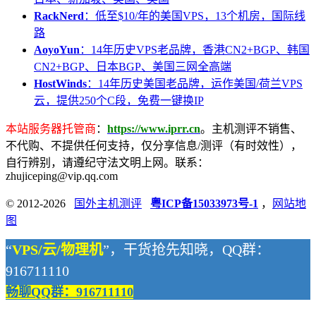
RackNerd
：低至$10/年的美国VPS，13个机房，国际线
路
AoyoYun
：14年历史VPS老品牌，香港CN2+BGP、韩国
CN2+BGP、日本BGP、美国三网全高端
HostWinds
：14年历史美国老品牌，运作美国/荷兰VPS
云，提供250个C段，免费一键换IP
本站服务器托管商
：
https://www.iprr.cn
。主机测评不销售、
不代购、不提供任何支持，仅分享信息/测评（有时效性），
自行辨别，请遵纪守法文明上网。联系：
zhujiceping@vip.qq.com
© 2012-2026
国外主机测评
粤ICP备15033973号-1
，
网站地
图
“
VPS/云/物理机
”，干货抢先知晓，QQ群：
916711110
畅聊QQ群：916711110