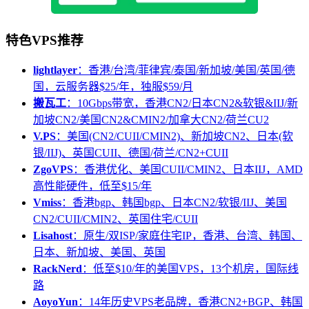
特色VPS推荐
lightlayer
：香港/台湾/菲律宾/泰国/新加坡/美国/英国/德
国，云服务器$25/年，独服$59/月
搬瓦工
：10Gbps带宽，香港CN2/日本CN2&软银&IIJ/新
加坡CN2/美国CN2&CMIN2/加拿大CN2/荷兰CU2
V.PS
：美国(CN2/CUII/CMIN2)、新加坡CN2、日本(软
银/IIJ)、英国CUII、德国/荷兰/CN2+CUII
ZgoVPS
：香港优化、美国CUII/CMIN2、日本IIJ，AMD
高性能硬件，低至$15/年
Vmiss
：香港bgp、韩国bgp、日本CN2/软银/IIJ、美国
CN2/CUII/CMIN2、英国住宅/CUII
Lisahost
：原生/双ISP/家庭住宅IP，香港、台湾、韩国、
日本、新加坡、美国、英国
RackNerd
：低至$10/年的美国VPS，13个机房，国际线
路
AoyoYun
：14年历史VPS老品牌，香港CN2+BGP、韩国