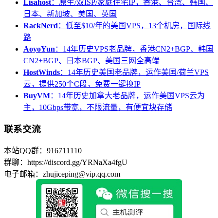
Lisahost
：原生/双ISP/家庭住宅IP，香港、台湾、韩国、
日本、新加坡、美国、英国
RackNerd
：低至$10/年的美国VPS，13个机房，国际线
路
AoyoYun
：14年历史VPS老品牌，香港CN2+BGP、韩国
CN2+BGP、日本BGP、美国三网全高端
HostWinds
：14年历史美国老品牌，运作美国/荷兰VPS
云，提供250个C段，免费一键换IP
BuyVM
：14年历史加拿大老品牌，运作美国VPS云为
主，10Gbps带宽，不限流量，有便宜块存储
联系交流
本站QQ群：916711110
群聊：https://discord.gg/YRNaXa4fgU
电子邮箱：zhujiceping@vip.qq.com