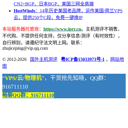
CN2+BGP、日本BGP、美国三网全高端
HostWinds
：14年历史美国老品牌，运作美国/荷兰VPS
云，提供250个C段，免费一键换IP
本站服务器托管商
：
https://www.iprr.cn
。主机测评不销售、
不代购、不提供任何支持，仅分享信息/测评（有时效性），
自行辨别，请遵纪守法文明上网。联系：
zhujiceping@vip.qq.com
© 2012-2026
国外主机测评
粤ICP备15033973号-1
，
网站地
图
“
VPS/云/物理机
”，干货抢先知晓，QQ群：
916711110
畅聊QQ群：916711110