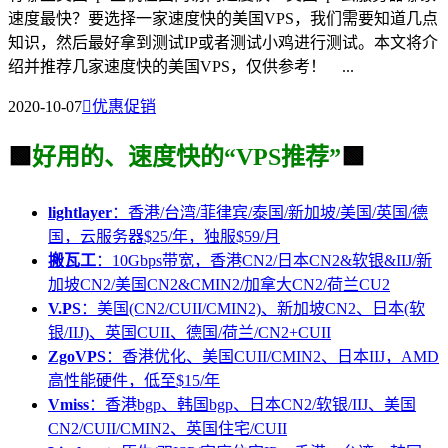
速度最快？要选择一家速度快的美国VPS，我们需要知道几点
知识，然后最好拿到测试IP或者测试小鸡进行测试。本文将介
绍并推荐几家速度快的美国VPS，仅供参考！ ...
2020-10-07

优惠促销
🟩
好用的、速度快的“VPS推荐”
🟩
lightlayer
：香港/台湾/菲律宾/泰国/新加坡/美国/英国/德
国，云服务器$25/年，独服$59/月
搬瓦工
：10Gbps带宽，香港CN2/日本CN2&软银&IIJ/新
加坡CN2/美国CN2&CMIN2/加拿大CN2/荷兰CU2
V.PS
：美国(CN2/CUII/CMIN2)、新加坡CN2、日本(软
银/IIJ)、英国CUII、德国/荷兰/CN2+CUII
ZgoVPS
：香港优化、美国CUII/CMIN2、日本IIJ，AMD
高性能硬件，低至$15/年
Vmiss
：香港bgp、韩国bgp、日本CN2/软银/IIJ、美国
CN2/CUII/CMIN2、英国住宅/CUII