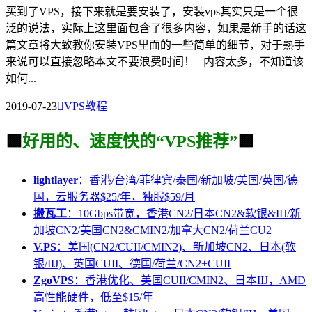
买到了VPS，接下来就是要安装了，安装vps其实只是一个很
泛的说法，实际上这里面包含了很多内容，如果是新手的话这
篇文章将大致教你安装VPS里面的一些简单的细节，对于熟手
来说可以直接忽略本文不要浪费时间！ 内容太多，不知道该
如何...
2019-07-23

VPS教程
🟩
好用的、速度快的“VPS推荐”
🟩
lightlayer
：香港/台湾/菲律宾/泰国/新加坡/美国/英国/德
国，云服务器$25/年，独服$59/月
搬瓦工
：10Gbps带宽，香港CN2/日本CN2&软银&IIJ/新
加坡CN2/美国CN2&CMIN2/加拿大CN2/荷兰CU2
V.PS
：美国(CN2/CUII/CMIN2)、新加坡CN2、日本(软
银/IIJ)、英国CUII、德国/荷兰/CN2+CUII
ZgoVPS
：香港优化、美国CUII/CMIN2、日本IIJ，AMD
高性能硬件，低至$15/年