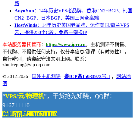
路
AoyoYun
：14年历史VPS老品牌，香港CN2+BGP、韩国
CN2+BGP、日本BGP、美国三网全高端
HostWinds
：14年历史美国老品牌，运作美国/荷兰VPS
云，提供250个C段，免费一键换IP
本站服务器托管商
：
https://www.iprr.cn
。主机测评不销售、
不代购、不提供任何支持，仅分享信息/测评（有时效性），
自行辨别，请遵纪守法文明上网。联系：
zhujiceping@vip.qq.com
© 2012-2026
国外主机测评
粤ICP备15033973号-1
，
网站地
图
“
VPS/云/物理机
”，干货抢先知晓，QQ群：
916711110
畅聊QQ群：916711110