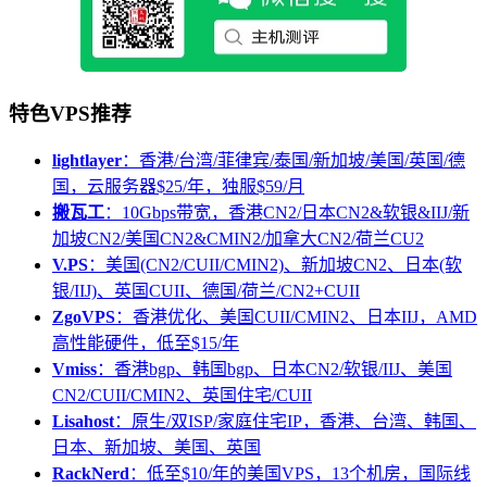
特色VPS推荐
lightlayer
：香港/台湾/菲律宾/泰国/新加坡/美国/英国/德
国，云服务器$25/年，独服$59/月
搬瓦工
：10Gbps带宽，香港CN2/日本CN2&软银&IIJ/新
加坡CN2/美国CN2&CMIN2/加拿大CN2/荷兰CU2
V.PS
：美国(CN2/CUII/CMIN2)、新加坡CN2、日本(软
银/IIJ)、英国CUII、德国/荷兰/CN2+CUII
ZgoVPS
：香港优化、美国CUII/CMIN2、日本IIJ，AMD
高性能硬件，低至$15/年
Vmiss
：香港bgp、韩国bgp、日本CN2/软银/IIJ、美国
CN2/CUII/CMIN2、英国住宅/CUII
Lisahost
：原生/双ISP/家庭住宅IP，香港、台湾、韩国、
日本、新加坡、美国、英国
RackNerd
：低至$10/年的美国VPS，13个机房，国际线