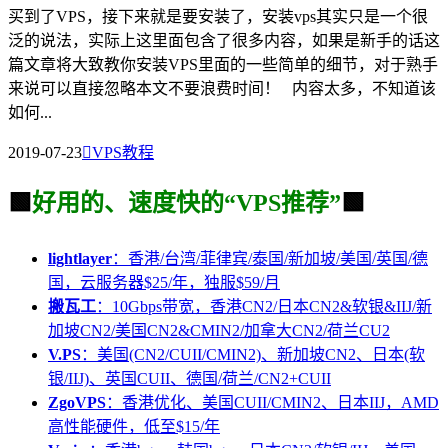
买到了VPS，接下来就是要安装了，安装vps其实只是一个很
泛的说法，实际上这里面包含了很多内容，如果是新手的话这
篇文章将大致教你安装VPS里面的一些简单的细节，对于熟手
来说可以直接忽略本文不要浪费时间！ 内容太多，不知道该
如何...
2019-07-23

VPS教程
🟩
好用的、速度快的“VPS推荐”
🟩
lightlayer
：香港/台湾/菲律宾/泰国/新加坡/美国/英国/德
国，云服务器$25/年，独服$59/月
搬瓦工
：10Gbps带宽，香港CN2/日本CN2&软银&IIJ/新
加坡CN2/美国CN2&CMIN2/加拿大CN2/荷兰CU2
V.PS
：美国(CN2/CUII/CMIN2)、新加坡CN2、日本(软
银/IIJ)、英国CUII、德国/荷兰/CN2+CUII
ZgoVPS
：香港优化、美国CUII/CMIN2、日本IIJ，AMD
高性能硬件，低至$15/年