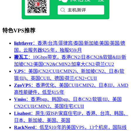
特色VPS推荐
lightlayer
：香港/台湾/菲律宾/泰国/新加坡/美国/英国/德
国，云服务器$25/年，独服$59/月
搬瓦工
：10Gbps带宽，香港CN2/日本CN2&软银&IIJ/新
加坡CN2/美国CN2&CMIN2/加拿大CN2/荷兰CU2
V.PS
：美国(CN2/CUII/CMIN2)、新加坡CN2、日本(软
银/IIJ)、英国CUII、德国/荷兰/CN2+CUII
ZgoVPS
：香港优化、美国CUII/CMIN2、日本IIJ，AMD
高性能硬件，低至$15/年
Vmiss
：香港bgp、韩国bgp、日本CN2/软银/IIJ、美国
CN2/CUII/CMIN2、英国住宅/CUII
Lisahost
：原生/双ISP/家庭住宅IP，香港、台湾、韩国、
日本、新加坡、美国、英国
RackNerd
：低至$10/年的美国VPS，13个机房，国际线