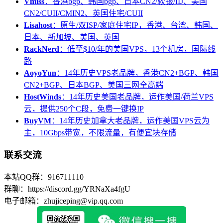
Vmiss
：香港bgp、韩国bgp、日本CN2/软银/IIJ、美国
CN2/CUII/CMIN2、英国住宅/CUII
Lisahost
：原生/双ISP/家庭住宅IP，香港、台湾、韩国、
日本、新加坡、美国、英国
RackNerd
：低至$10/年的美国VPS，13个机房，国际线
路
AoyoYun
：14年历史VPS老品牌，香港CN2+BGP、韩国
CN2+BGP、日本BGP、美国三网全高端
HostWinds
：14年历史美国老品牌，运作美国/荷兰VPS
云，提供250个C段，免费一键换IP
BuyVM
：14年历史加拿大老品牌，运作美国VPS云为
主，10Gbps带宽，不限流量，有便宜块存储
联系交流
本站QQ群：916711110
群聊：https://discord.gg/YRNaXa4fgU
电子邮箱：zhujiceping@vip.qq.com