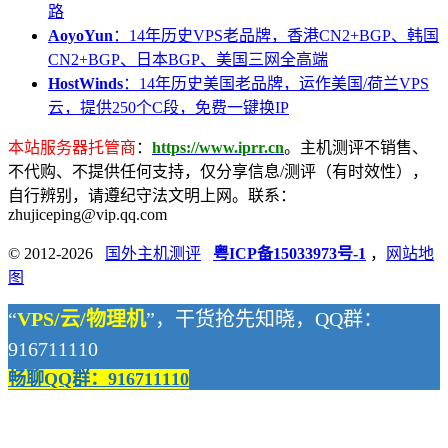
路
AoyoYun
：14年历史VPS老品牌，香港CN2+BGP、韩国
CN2+BGP、日本BGP、美国三网全高端
HostWinds
：14年历史美国老品牌，运作美国/荷兰VPS
云，提供250个C段，免费一键换IP
本站服务器托管商
：
https://www.iprr.cn
。主机测评不销售、
不代购、不提供任何支持，仅分享信息/测评（有时效性），
自行辨别，请遵纪守法文明上网。联系：
zhujiceping@vip.qq.com
© 2012-2026
国外主机测评
粤ICP备15033973号-1
，
网站地
图
“
VPS/云/物理机
”，干货抢先知晓，QQ群：
916711110
畅聊QQ群：916711110