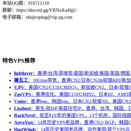
本站QQ群：916711110
群聊：https://discord.gg/YRNaXa4fgU
电子邮箱：zhujiceping@vip.qq.com
特色VPS推荐
lightlayer
：香港/台湾/菲律宾/泰国/新加坡/美国/英国/德国
搬瓦工
：10Gbps带宽，香港CN2/日本CN2&软银&IIJ/新加
V.PS
：美国(CN2/CUII/CMIN2)、新加坡CN2、日本(软银/I
ZgoVPS
：香港优化、美国CUII/CMIN2、日本IIJ，AM
Vmiss
：香港bgp、韩国bgp、日本CN2/软银/IIJ、美国CN2/
Lisahost
：原生/双ISP/家庭住宅IP，香港、台湾、韩国
RackNerd
：低至$10/年的美国VPS，13个机房，国际线
AoyoYun
：14年历史VPS老品牌，香港CN2+BGP、韩国
HostWinds
：14年历史美国老品牌，运作美国/荷兰VPS云