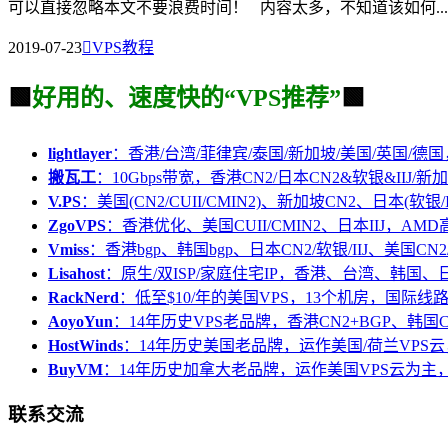
可以直接忽略本文不要浪费时间！ 内容太多，不知道该如何...
2019-07-23

VPS教程
🟩
好用的、速度快的“VPS推荐”
🟩
lightlayer
：香港/台湾/菲律宾/泰国/新加坡/美国/英国/德国
搬瓦工
：10Gbps带宽，香港CN2/日本CN2&软银&IIJ/新加
V.PS
：美国(CN2/CUII/CMIN2)、新加坡CN2、日本(软银/I
ZgoVPS
：香港优化、美国CUII/CMIN2、日本IIJ，AM
Vmiss
：香港bgp、韩国bgp、日本CN2/软银/IIJ、美国CN2/
Lisahost
：原生/双ISP/家庭住宅IP，香港、台湾、韩国
RackNerd
：低至$10/年的美国VPS，13个机房，国际线
AoyoYun
：14年历史VPS老品牌，香港CN2+BGP、韩国
HostWinds
：14年历史美国老品牌，运作美国/荷兰VPS云
BuyVM
：14年历史加拿大老品牌，运作美国VPS云为主，
联系交流