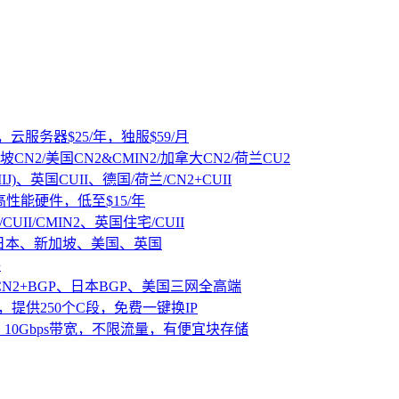
，云服务器$25/年，独服$59/月
坡CN2/美国CN2&CMIN2/加拿大CN2/荷兰CU2
IJ)、英国CUII、德国/荷兰/CN2+CUII
D高性能硬件，低至$15/年
CUII/CMIN2、英国住宅/CUII
、日本、新加坡、美国、英国
路
CN2+BGP、日本BGP、美国三网全高端
，提供250个C段，免费一键换IP
10Gbps带宽，不限流量，有便宜块存储