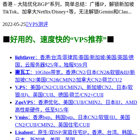
香港 – 大陆优化BGP”系列，简单总结：广播IP，解锁新加坡
TikTok、加拿大Netflix/Disney+等，无法解锁Gemini和Clau...
2022-05-25

VPS测评
🟩
好用的、速度快的“VPS推荐”
🟩
lightlayer
：香港/台湾/菲律宾/泰国/新加坡/美国/英国/德
国，云服务器$25/年，独服$59/月
搬瓦工
：10Gbps带宽，香港CN2/日本CN2&软银&IIJ/新
加坡CN2/美国CN2&CMIN2/加拿大CN2/荷兰CU2
V.PS
：美国(CN2/CUII/CMIN2)、新加坡CN2、日本(软
银/IIJ)、英国CUII、德国/荷兰/CN2+CUII
ZgoVPS
：香港优化、美国CUII/CMIN2、日本IIJ，AMD
高性能硬件，低至$15/年
Vmiss
：香港bgp、韩国bgp、日本CN2/软银/IIJ、美国
CN2/CUII/CMIN2、英国住宅/CUII
Lisahost
：原生/双ISP/家庭住宅IP，香港、台湾、韩国、
日本、新加坡、美国、英国