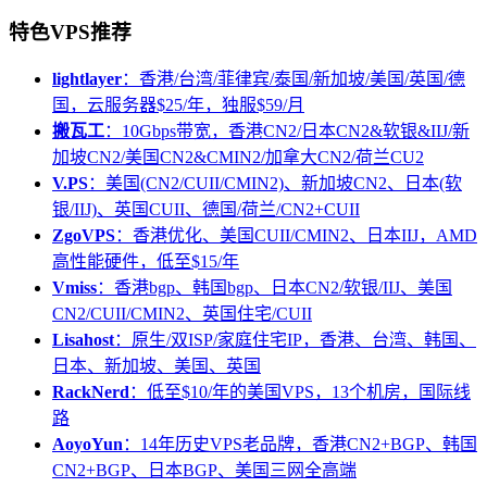
特色VPS推荐
lightlayer
：香港/台湾/菲律宾/泰国/新加坡/美国/英国/德
国，云服务器$25/年，独服$59/月
搬瓦工
：10Gbps带宽，香港CN2/日本CN2&软银&IIJ/新
加坡CN2/美国CN2&CMIN2/加拿大CN2/荷兰CU2
V.PS
：美国(CN2/CUII/CMIN2)、新加坡CN2、日本(软
银/IIJ)、英国CUII、德国/荷兰/CN2+CUII
ZgoVPS
：香港优化、美国CUII/CMIN2、日本IIJ，AMD
高性能硬件，低至$15/年
Vmiss
：香港bgp、韩国bgp、日本CN2/软银/IIJ、美国
CN2/CUII/CMIN2、英国住宅/CUII
Lisahost
：原生/双ISP/家庭住宅IP，香港、台湾、韩国、
日本、新加坡、美国、英国
RackNerd
：低至$10/年的美国VPS，13个机房，国际线
路
AoyoYun
：14年历史VPS老品牌，香港CN2+BGP、韩国
CN2+BGP、日本BGP、美国三网全高端