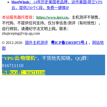
HostWinds
：14年历史美国老品牌，运作美国/荷兰VPS
云，提供250个C段，免费一键换IP
本站服务器托管商
：
https://www.iprr.cn
。主机测评不销售、
不代购、不提供任何支持，仅分享信息/测评（有时效性），
自行辨别，请遵纪守法文明上网。联系：
zhujiceping@vip.qq.com
© 2012-2026
国外主机测评
粤ICP备15033973号-1
，
网站地
图
“
VPS/云/物理机
”，干货抢先知晓，QQ群：
916711110
畅聊QQ群：916711110