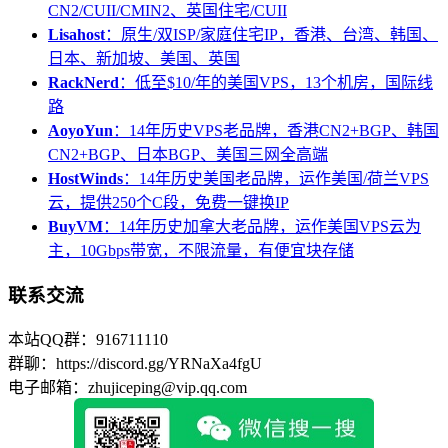
CN2/CUII/CMIN2、英国住宅/CUII
Lisahost
：原生/双ISP/家庭住宅IP，香港、台湾、韩国、
日本、新加坡、美国、英国
RackNerd
：低至$10/年的美国VPS，13个机房，国际线
路
AoyoYun
：14年历史VPS老品牌，香港CN2+BGP、韩国
CN2+BGP、日本BGP、美国三网全高端
HostWinds
：14年历史美国老品牌，运作美国/荷兰VPS
云，提供250个C段，免费一键换IP
BuyVM
：14年历史加拿大老品牌，运作美国VPS云为
主，10Gbps带宽，不限流量，有便宜块存储
联系交流
本站QQ群：916711110
群聊：https://discord.gg/YRNaXa4fgU
电子邮箱：zhujiceping@vip.qq.com