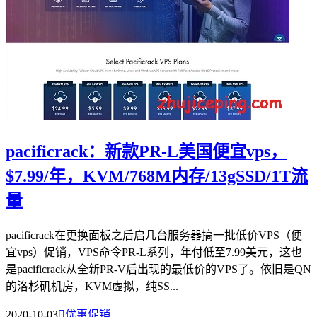
pacificrack：新款PR-L美国便宜vps，
$7.99/年，KVM/768M内存/13gSSD/1T流
量
pacificrack在更换面板之后启几台服务器搞一批低价VPS（便
宜vps）促销，VPS命令PR-L系列，年付低至7.99美元，这也
是pacificrack从全新PR-V后出现的最低价的VPS了。依旧是QN
的洛杉矶机房，KVM虚拟，纯SS...
2020-10-03

优惠促销