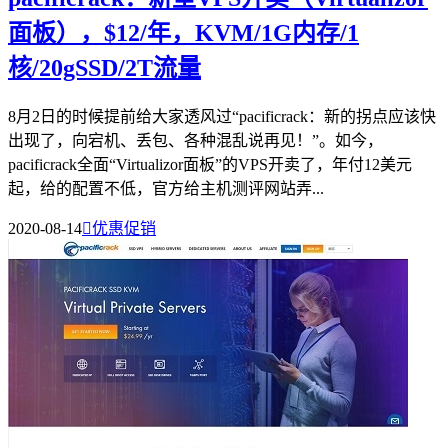
面板），$12/年，KVM/1G内存/1
核/20gSSD/2T流量
8月2日的时候提前给大家透风过“pacificrack：新的拐点应该快
出现了，向宕机、丢包、各种混乱说再见！”。如今，
pacificrack全面“Virtualizor面板”的VPS开卖了，年付12美元
起，给的配置不低，官方给主机测评网站弄...
2020-08-14

优惠促销