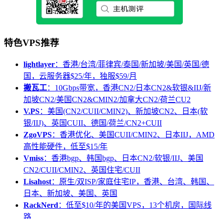
特色VPS推荐
lightlayer
：香港/台湾/菲律宾/泰国/新加坡/美国/英国/德
国，云服务器$25/年，独服$59/月
搬瓦工
：10Gbps带宽，香港CN2/日本CN2&软银&IIJ/新
加坡CN2/美国CN2&CMIN2/加拿大CN2/荷兰CU2
V.PS
：美国(CN2/CUII/CMIN2)、新加坡CN2、日本(软
银/IIJ)、英国CUII、德国/荷兰/CN2+CUII
ZgoVPS
：香港优化、美国CUII/CMIN2、日本IIJ，AMD
高性能硬件，低至$15/年
Vmiss
：香港bgp、韩国bgp、日本CN2/软银/IIJ、美国
CN2/CUII/CMIN2、英国住宅/CUII
Lisahost
：原生/双ISP/家庭住宅IP，香港、台湾、韩国、
日本、新加坡、美国、英国
RackNerd
：低至$10/年的美国VPS，13个机房，国际线
路