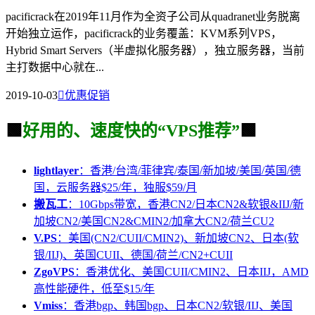
pacificrack在2019年11月作为全资子公司从quadranet业务脱离
开始独立运作，pacificrack的业务覆盖：KVM系列VPS，
Hybrid Smart Servers（半虚拟化服务器），独立服务器，当前
主打数据中心就在...
2019-10-03

优惠促销
🟩
好用的、速度快的“VPS推荐”
🟩
lightlayer
：香港/台湾/菲律宾/泰国/新加坡/美国/英国/德
国，云服务器$25/年，独服$59/月
搬瓦工
：10Gbps带宽，香港CN2/日本CN2&软银&IIJ/新
加坡CN2/美国CN2&CMIN2/加拿大CN2/荷兰CU2
V.PS
：美国(CN2/CUII/CMIN2)、新加坡CN2、日本(软
银/IIJ)、英国CUII、德国/荷兰/CN2+CUII
ZgoVPS
：香港优化、美国CUII/CMIN2、日本IIJ，AMD
高性能硬件，低至$15/年
Vmiss
：香港bgp、韩国bgp、日本CN2/软银/IIJ、美国