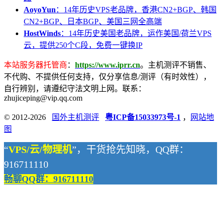
AoyoYun
：14年历史VPS老品牌，香港CN2+BGP、韩国
CN2+BGP、日本BGP、美国三网全高端
HostWinds
：14年历史美国老品牌，运作美国/荷兰VPS
云，提供250个C段，免费一键换IP
本站服务器托管商
：
https://www.iprr.cn
。主机测评不销售、
不代购、不提供任何支持，仅分享信息/测评（有时效性），
自行辨别，请遵纪守法文明上网。联系：
zhujiceping@vip.qq.com
© 2012-2026
国外主机测评
粤ICP备15033973号-1
，
网站地
图
“
VPS/云/物理机
”，干货抢先知晓，QQ群：
916711110
畅聊QQ群：916711110