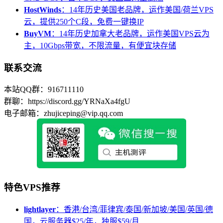
HostWinds
：14年历史美国老品牌，运作美国/荷兰VPS
云，提供250个C段，免费一键换IP
BuyVM
：14年历史加拿大老品牌，运作美国VPS云为
主，10Gbps带宽，不限流量，有便宜块存储
联系交流
本站QQ群：916711110
群聊：https://discord.gg/YRNaXa4fgU
电子邮箱：zhujiceping@vip.qq.com
特色VPS推荐
lightlayer
：香港/台湾/菲律宾/泰国/新加坡/美国/英国/德
国，云服务器$25/年，独服$59/月