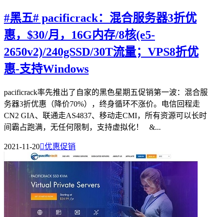
#黑五# pacificrack：混合服务器3折优
惠，$30/月，16G内存/8核(e5-
2650v2)/240gSSD/30T流量；VPS8折优
惠-支持Windows
pacificrack率先推出了自家的黑色星期五促销第一波：混合服
务器3折优惠（降价70%），终身循环不涨价。电信回程走
CN2 GIA、联通走AS4837、移动走CMI，所有资源可以长时
间霸占跑满，无任何限制，支持虚拟化！ &...
2021-11-20

优惠促销