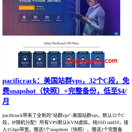
pacificrack：美国站群vps，32个C段，免
费snapshot（快照）+完整备份，低至$4/
月
pacificrack带来了全新的“站群vps”-美国站群vps，默认32个C
段，IP随机分配！所有VPS默认KVM虚拟，纯SSD raid10，接
入1Gbps带宽，赠送5个snapshots（快照）、赠送2个完整备