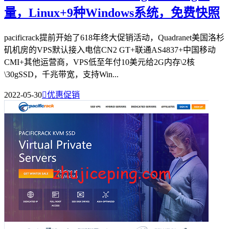
量，Linux+9种Windows系统，免费快照
pacificrack提前开始了618年终大促销活动，Quadranet美国洛杉
矶机房的VPS默认接入电信CN2 GT+联通AS4837+中国移动
CMI+其他运营商，VPS低至年付10美元给2G内存\2核
\30gSSD，千兆带宽，支持Win...
2022-05-30

优惠促销