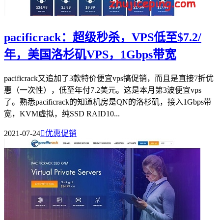
pacificrack：超级秒杀，VPS低至$7.2/
年，美国洛杉矶VPS，1Gbps带宽
pacificrack又追加了3款特价便宜vps搞促销，而且是直接7折优
惠（一次性），低至年付7.2美元。这是本月第3波便宜vps
了。熟悉pacificrack的知道机房是QN的洛杉矶，接入1Gbps带
宽，KVM虚拟，纯SSD RAID10...
2021-07-24

优惠促销