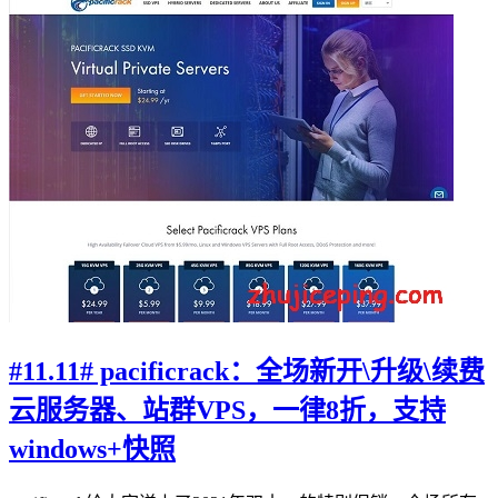
#11.11# pacificrack：全场新开\升级\续费
云服务器、站群VPS，一律8折，支持
windows+快照