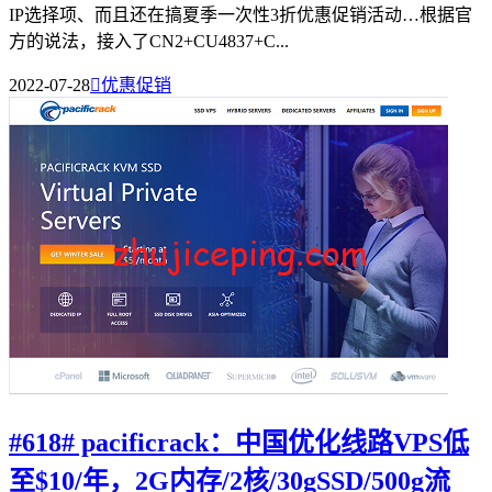
IP选择项、而且还在搞夏季一次性3折优惠促销活动…根据官
方的说法，接入了CN2+CU4837+C...
2022-07-28

优惠促销
#618# pacificrack：中国优化线路VPS低
至$10/年，2G内存/2核/30gSSD/500g流