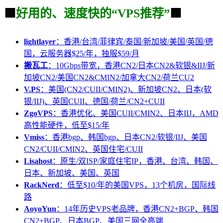
🟩
好用的、速度快的“VPS推荐”
🟩
lightlayer
：香港/台湾/菲律宾/泰国/新加坡/美国/英国/德
国，云服务器$25/年，独服$59/月
搬瓦工
：10Gbps带宽，香港CN2/日本CN2&软银&IIJ/新
加坡CN2/美国CN2&CMIN2/加拿大CN2/荷兰CU2
V.PS
：美国(CN2/CUII/CMIN2)、新加坡CN2、日本(软
银/IIJ)、英国CUII、德国/荷兰/CN2+CUII
ZgoVPS
：香港优化、美国CUII/CMIN2、日本IIJ，AMD
高性能硬件，低至$15/年
Vmiss
：香港bgp、韩国bgp、日本CN2/软银/IIJ、美国
CN2/CUII/CMIN2、英国住宅/CUII
Lisahost
：原生/双ISP/家庭住宅IP，香港、台湾、韩国、
日本、新加坡、美国、英国
RackNerd
：低至$10/年的美国VPS，13个机房，国际线
路
AoyoYun
：14年历史VPS老品牌，香港CN2+BGP、韩国
CN2+BGP、日本BGP、美国三网全高端