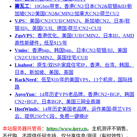
搬瓦工
：10Gbps带宽，香港CN2/日本CN2&软银&IIJ/新
加坡CN2/美国CN2&CMIN2/加拿大CN2/荷兰CU2
V.PS
：美国(CN2/CUII/CMIN2)、新加坡CN2、日本(软
银/IIJ)、英国CUII、德国/荷兰/CN2+CUII
ZgoVPS
：香港优化、美国CUII/CMIN2、日本IIJ，AMD
高性能硬件，低至$15/年
Vmiss
：香港bgp、韩国bgp、日本CN2/软银/IIJ、美国
CN2/CUII/CMIN2、英国住宅/CUII
Lisahost
：原生/双ISP/家庭住宅IP，香港、台湾、韩国、
日本、新加坡、美国、英国
RackNerd
：低至$10/年的美国VPS，13个机房，国际线
路
AoyoYun
：14年历史VPS老品牌，香港CN2+BGP、韩国
CN2+BGP、日本BGP、美国三网全高端
HostWinds
：14年历史美国老品牌，运作美国/荷兰VPS
云，提供250个C段，免费一键换IP
本站服务器托管商
：
https://www.iprr.cn
。主机测评不销售、
不代购、不提供任何支持，仅分享信息/测评（有时效性），