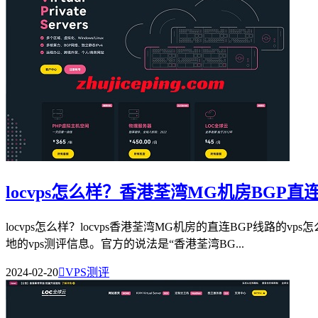
locvps怎么样？香港荃湾MG机房BGP直
locvps怎么样？locvps香港荃湾MG机房的直连BGP线路
地的vps测评信息。官方的说法是“香港荃湾BG...
2024-02-20

VPS测评