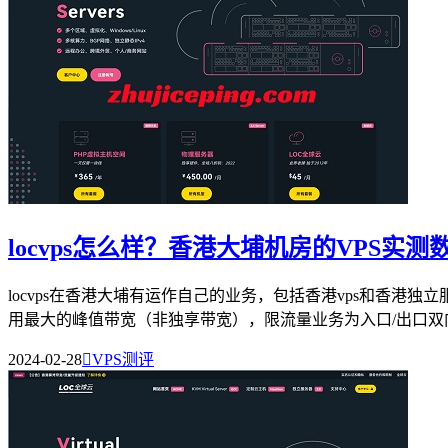
locvps怎么样？香港大埔机房的VPS实测
locvps在香港大埔有运作自己的业务，包括香港vps和香港
用最大的峰值带宽（非独享带宽），限流量业务为入口/出口双向.
2024-02-28

VPS测评