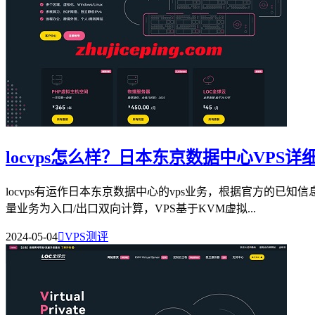
locvps怎么样？日本东京数据中心VPS详
locvps有运作日本东京数据中心的vps业务，根据官方的已知信
量业务为入口/出口双向计算，VPS基于KVM虚拟...
2024-05-04

VPS测评