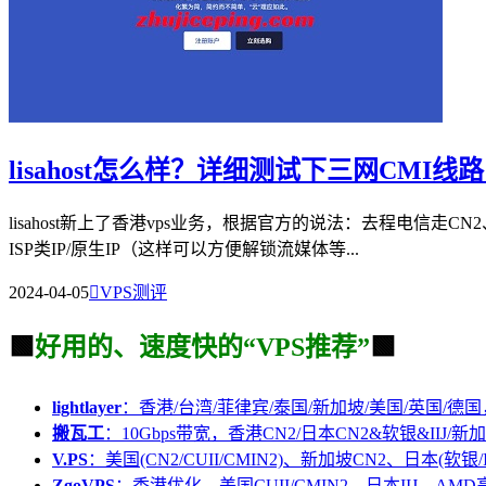
lisahost怎么样？详细测试下三网CMI线路
lisahost新上了香港vps业务，根据官方的说法：去程电信
ISP类IP/原生IP（这样可以方便解锁流媒体等...
2024-04-05

VPS测评
🟩
好用的、速度快的“VPS推荐”
🟩
lightlayer
：香港/台湾/菲律宾/泰国/新加坡/美国/英国/德国
搬瓦工
：10Gbps带宽，香港CN2/日本CN2&软银&IIJ/新加
V.PS
：美国(CN2/CUII/CMIN2)、新加坡CN2、日本(软银/I
ZgoVPS
：香港优化、美国CUII/CMIN2、日本IIJ，AM