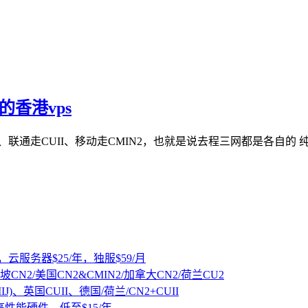
的香港vps
走CN2、联通走CUII、移动走CMIN2，也就是说去程三网都是各
，云服务器$25/年，独服$59/月
坡CN2/美国CN2&CMIN2/加拿大CN2/荷兰CU2
IJ)、英国CUII、德国/荷兰/CN2+CUII
D高性能硬件，低至$15/年