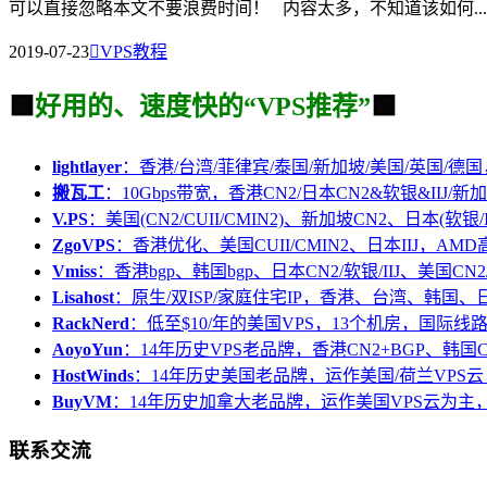
可以直接忽略本文不要浪费时间！ 内容太多，不知道该如何...
2019-07-23

VPS教程
🟩
好用的、速度快的“VPS推荐”
🟩
lightlayer
：香港/台湾/菲律宾/泰国/新加坡/美国/英国/德国
搬瓦工
：10Gbps带宽，香港CN2/日本CN2&软银&IIJ/新加
V.PS
：美国(CN2/CUII/CMIN2)、新加坡CN2、日本(软银/I
ZgoVPS
：香港优化、美国CUII/CMIN2、日本IIJ，AM
Vmiss
：香港bgp、韩国bgp、日本CN2/软银/IIJ、美国CN2/
Lisahost
：原生/双ISP/家庭住宅IP，香港、台湾、韩国
RackNerd
：低至$10/年的美国VPS，13个机房，国际线
AoyoYun
：14年历史VPS老品牌，香港CN2+BGP、韩国
HostWinds
：14年历史美国老品牌，运作美国/荷兰VPS云
BuyVM
：14年历史加拿大老品牌，运作美国VPS云为主，
联系交流