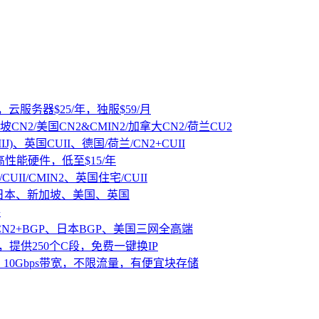
，云服务器$25/年，独服$59/月
坡CN2/美国CN2&CMIN2/加拿大CN2/荷兰CU2
IJ)、英国CUII、德国/荷兰/CN2+CUII
D高性能硬件，低至$15/年
CUII/CMIN2、英国住宅/CUII
、日本、新加坡、美国、英国
路
CN2+BGP、日本BGP、美国三网全高端
，提供250个C段，免费一键换IP
10Gbps带宽，不限流量，有便宜块存储