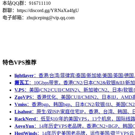
本站QQ群：916711110
群聊：https://discord.gg/YRNaXa4fgU
电子邮箱：zhujiceping@vip.qq.com
特色VPS推荐
lightlayer
：香港/台湾/菲律宾/泰国/新加坡/美国/英国/德国
搬瓦工
：10Gbps带宽，香港CN2/日本CN2&软银&IIJ/新加
V.PS
：美国(CN2/CUII/CMIN2)、新加坡CN2、日本(软银/I
ZgoVPS
：香港优化、美国CUII/CMIN2、日本IIJ，AM
Vmiss
：香港bgp、韩国bgp、日本CN2/软银/IIJ、美国CN2/
Lisahost
：原生/双ISP/家庭住宅IP，香港、台湾、韩国
RackNerd
：低至$10/年的美国VPS，13个机房，国际线
AoyoYun
：14年历史VPS老品牌，香港CN2+BGP、韩国
HostWinds
：14年历史美国老品牌，运作美国/荷兰VPS云