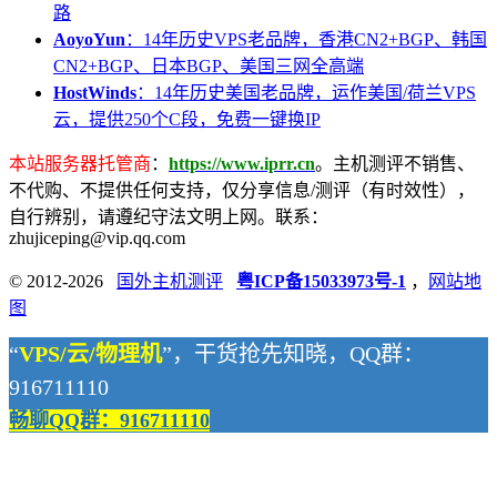
路
AoyoYun
：14年历史VPS老品牌，香港CN2+BGP、韩国
CN2+BGP、日本BGP、美国三网全高端
HostWinds
：14年历史美国老品牌，运作美国/荷兰VPS
云，提供250个C段，免费一键换IP
本站服务器托管商
：
https://www.iprr.cn
。主机测评不销售、
不代购、不提供任何支持，仅分享信息/测评（有时效性），
自行辨别，请遵纪守法文明上网。联系：
zhujiceping@vip.qq.com
© 2012-2026
国外主机测评
粤ICP备15033973号-1
，
网站地
图
“
VPS/云/物理机
”，干货抢先知晓，QQ群：
916711110
畅聊QQ群：916711110