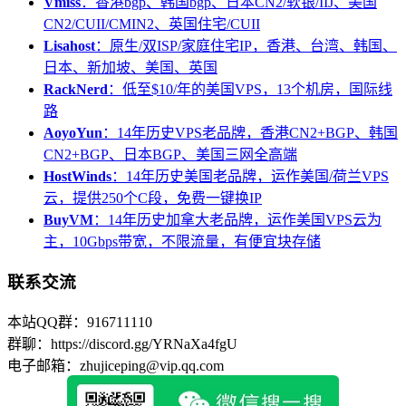
Vmiss
：香港bgp、韩国bgp、日本CN2/软银/IIJ、美国
CN2/CUII/CMIN2、英国住宅/CUII
Lisahost
：原生/双ISP/家庭住宅IP，香港、台湾、韩国、
日本、新加坡、美国、英国
RackNerd
：低至$10/年的美国VPS，13个机房，国际线
路
AoyoYun
：14年历史VPS老品牌，香港CN2+BGP、韩国
CN2+BGP、日本BGP、美国三网全高端
HostWinds
：14年历史美国老品牌，运作美国/荷兰VPS
云，提供250个C段，免费一键换IP
BuyVM
：14年历史加拿大老品牌，运作美国VPS云为
主，10Gbps带宽，不限流量，有便宜块存储
联系交流
本站QQ群：916711110
群聊：https://discord.gg/YRNaXa4fgU
电子邮箱：zhujiceping@vip.qq.com