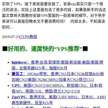
买到了VPS，接下来就是要安装了，安装vps其实只是一个很
泛的说法，实际上这里面包含了很多内容，如果是新手的话这
篇文章将大致教你安装VPS里面的一些简单的细节，对于熟手
来说可以直接忽略本文不要浪费时间！ 内容太多，不知道该
如何...
2019-07-23

VPS教程
🟩
好用的、速度快的“VPS推荐”
🟩
lightlayer
：香港/台湾/菲律宾/泰国/新加坡/美国/英国/德
国，云服务器$25/年，独服$59/月
搬瓦工
：10Gbps带宽，香港CN2/日本CN2&软银&IIJ/新
加坡CN2/美国CN2&CMIN2/加拿大CN2/荷兰CU2
V.PS
：美国(CN2/CUII/CMIN2)、新加坡CN2、日本(软
银/IIJ)、英国CUII、德国/荷兰/CN2+CUII
ZgoVPS
：香港优化、美国CUII/CMIN2、日本IIJ，AMD
高性能硬件，低至$15/年