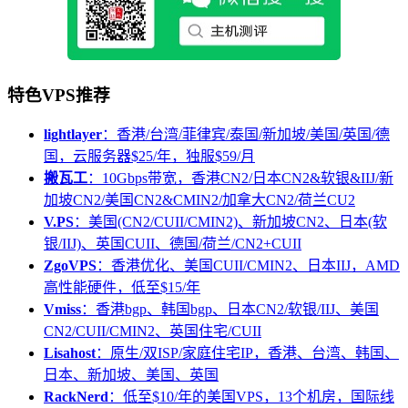
特色VPS推荐
lightlayer
：香港/台湾/菲律宾/泰国/新加坡/美国/英国/德
国，云服务器$25/年，独服$59/月
搬瓦工
：10Gbps带宽，香港CN2/日本CN2&软银&IIJ/新
加坡CN2/美国CN2&CMIN2/加拿大CN2/荷兰CU2
V.PS
：美国(CN2/CUII/CMIN2)、新加坡CN2、日本(软
银/IIJ)、英国CUII、德国/荷兰/CN2+CUII
ZgoVPS
：香港优化、美国CUII/CMIN2、日本IIJ，AMD
高性能硬件，低至$15/年
Vmiss
：香港bgp、韩国bgp、日本CN2/软银/IIJ、美国
CN2/CUII/CMIN2、英国住宅/CUII
Lisahost
：原生/双ISP/家庭住宅IP，香港、台湾、韩国、
日本、新加坡、美国、英国
RackNerd
：低至$10/年的美国VPS，13个机房，国际线