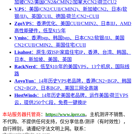
加坡CN2/美国CN2&CMIN2/加拿大CN2/荷兰CU2
V.PS
：美国(CN2/CUII/CMIN2)、新加坡CN2、日本(软
银/IIJ)、英国CUII、德国/荷兰/CN2+CUII
ZgoVPS
：香港优化、美国CUII/CMIN2、日本IIJ，AMD
高性能硬件，低至$15/年
Vmiss
：香港bgp、韩国bgp、日本CN2/软银/IIJ、美国
CN2/CUII/CMIN2、英国住宅/CUII
Lisahost
：原生/双ISP/家庭住宅IP，香港、台湾、韩国、
日本、新加坡、美国、英国
RackNerd
：低至$10/年的美国VPS，13个机房，国际线
路
AoyoYun
：14年历史VPS老品牌，香港CN2+BGP、韩国
CN2+BGP、日本BGP、美国三网全高端
HostWinds
：14年历史美国老品牌，运作美国/荷兰VPS
云，提供250个C段，免费一键换IP
本站服务器托管商
：
https://www.iprr.cn
。主机测评不销售、
不代购、不提供任何支持，仅分享信息/测评（有时效性），
自行辨别，请遵纪守法文明上网。联系：