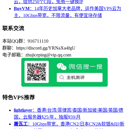
云，提供250个C段，免费一键换IP
BuyVM
：14年历史加拿大老品牌，运作美国VPS云为
主，10Gbps带宽，不限流量，有便宜块存储
联系交流
本站QQ群：916711110
群聊：https://discord.gg/YRNaXa4fgU
电子邮箱：zhujiceping@vip.qq.com
特色VPS推荐
lightlayer
：香港/台湾/菲律宾/泰国/新加坡/美国/英国/德
国，云服务器$25/年，独服$59/月
搬瓦工
：10Gbps带宽，香港CN2/日本CN2&软银&IIJ/新