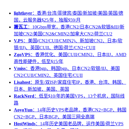
lightlayer
：香港/台湾/菲律宾/泰国/新加坡/美国/英国/德
国，云服务器$25/年，独服$59/月
搬瓦工
：10Gbps带宽，香港CN2/日本CN2&软银&IIJ/新
加坡CN2/美国CN2&CMIN2/加拿大CN2/荷兰CU2
V.PS
：美国(CN2/CUII/CMIN2)、新加坡CN2、日本(软
银/IIJ)、英国CUII、德国/荷兰/CN2+CUII
ZgoVPS
：香港优化、美国CUII/CMIN2、日本IIJ，AMD
高性能硬件，低至$15/年
Vmiss
：香港bgp、韩国bgp、日本CN2/软银/IIJ、美国
CN2/CUII/CMIN2、英国住宅/CUII
Lisahost
：原生/双ISP/家庭住宅IP，香港、台湾、韩国、
日本、新加坡、美国、英国
RackNerd
：低至$10/年的美国VPS，13个机房，国际线
路
AoyoYun
：14年历史VPS老品牌，香港CN2+BGP、韩国
CN2+BGP、日本BGP、美国三网全高端
HostWinds
：14年历史美国老品牌，运作美国/荷兰VPS