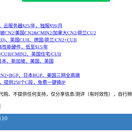
，云服务器$25/年，独服$59/月
坡CN2/美国CN2&CMIN2/加拿大CN2/荷兰CU2
IJ)、英国CUII、德国/荷兰/CN2+CUII
D高性能硬件，低至$15/年
CUII/CMIN2、英国住宅/CUII
、日本、新加坡、美国、英国
路
CN2+BGP、日本BGP、美国三网全高端
，提供250个C段，免费一键换IP
、不提供任何支持，仅分享信息/测评（有时效性），自行辨别，请遵纪守法
图
10