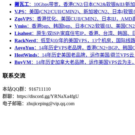
搬瓦工
：10Gbps带宽，香港CN2/日本CN2&软银&IIJ/新加
V.PS
：美国(CN2/CUII/CMIN2)、新加坡CN2、日本(软银/I
ZgoVPS
：香港优化、美国CUII/CMIN2、日本IIJ，AM
Vmiss
：香港bgp、韩国bgp、日本CN2/软银/IIJ、美国CN2/
Lisahost
：原生/双ISP/家庭住宅IP，香港、台湾、韩国
RackNerd
：低至$10/年的美国VPS，13个机房，国际线
AoyoYun
：14年历史VPS老品牌，香港CN2+BGP、韩国
HostWinds
：14年历史美国老品牌，运作美国/荷兰VPS云
BuyVM
：14年历史加拿大老品牌，运作美国VPS云为主，
联系交流
本站QQ群：916711110
群聊：https://discord.gg/YRNaXa4fgU
电子邮箱：zhujiceping@vip.qq.com