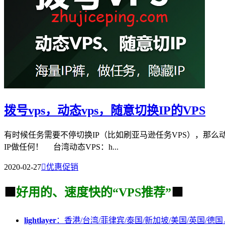
拨号vps，动态vps，随意切换IP的VPS
有时候任务需要不停切换IP（比如刷亚马逊任务VPS），那么动
IP做任何！ 台湾动态VPS：h...
2020-02-27

优惠促销
🟩
好用的、速度快的“VPS推荐”
🟩
lightlayer
：香港/台湾/菲律宾/泰国/新加坡/美国/英国/德国