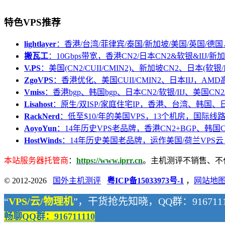
特色VPS推荐
lightlayer
：香港/台湾/菲律宾/泰国/新加坡/美国/英国/德国
搬瓦工
：10Gbps带宽，香港CN2/日本CN2&软银&IIJ/新加
V.PS
：美国(CN2/CUII/CMIN2)、新加坡CN2、日本(软银/I
ZgoVPS
：香港优化、美国CUII/CMIN2、日本IIJ，AM
Vmiss
：香港bgp、韩国bgp、日本CN2/软银/IIJ、美国CN2/
Lisahost
：原生/双ISP/家庭住宅IP，香港、台湾、韩国
RackNerd
：低至$10/年的美国VPS，13个机房，国际线
AoyoYun
：14年历史VPS老品牌，香港CN2+BGP、韩国
HostWinds
：14年历史美国老品牌，运作美国/荷兰VPS云
本站服务器托管商
：
https://www.iprr.cn
。主机测评不销售、不代购
© 2012-2026
国外主机测评
粤ICP备15033973号-1
，
网站地
“
VPS/云/物理机
”，干货抢先知晓，QQ群：9167111
畅聊QQ群：916711110